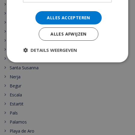
Benissa
Calpe
ALLES ACCEPTEREN
Denia
Javea
ALLES AFWIJZEN
Moraira
Cala d’Or
DETAILS WEERGEVEN
Malgrat de Mar
Santa Susanna
Nerja
Begur
Escala
Estartit
Pals
Palamos
Playa de Aro