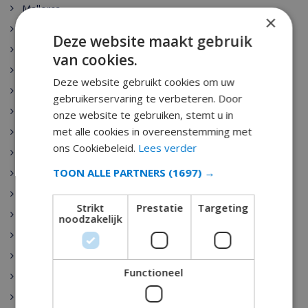
Mallorca
×
Lloret de Mar
Deze website maakt gebruik
Alicante
van cookies.
Granada
Deze website gebruikt cookies om uw
Sevilla
gebruikerservaring te verbeteren. Door
Costa Maresme
onze website te gebruiken, stemt u in
met alle cookies in overeenstemming met
Menorca
ons Cookiebeleid.
Lees verder
Costa Dorada
TOON ALLE PARTNERS
(1697) →
Gran Canaria
Tossa de Mar
Strikt
Prestatie
Targeting
Blanes
noodzakelijk
Roses
Sitges
Functioneel
Calonge
Altea