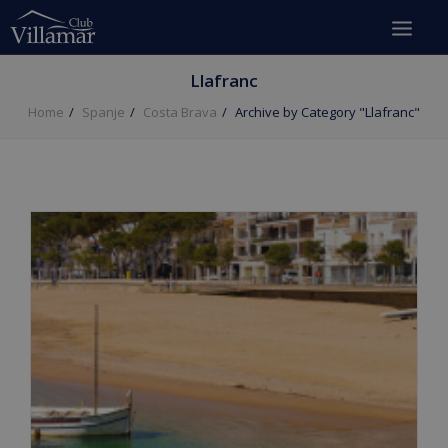
Llafranc
Home
Spanje
Costa Brava
Archive by Category "Llafranc"