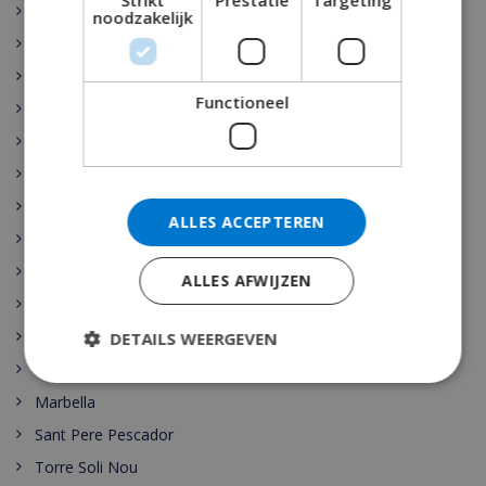
Strikt
Prestatie
Targeting
Rojales
noodzakelijk
Sant Josep de sa Talaia
Vidreres
Functioneel
Benijófar
Santa Cristina de Aro
Pollensa
Gerona
ALLES ACCEPTEREN
Benidorm
Malaga
ALLES AFWIJZEN
Maspalomas
Cala Vadella
DETAILS WEERGEVEN
Las Palmas
Marbella
Sant Pere Pescador
Torre Soli Nou