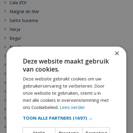
Cala d’Or
Malgrat de Mar
Santa Susanna
Nerja
Begur
Escala
×
Estartit
Deze website maakt gebruik
Pals
van cookies.
Palamos
Deze website gebruikt cookies om uw
Playa de Aro
gebruikerservaring te verbeteren. Door
Sant Antoni de Calonge
onze website te gebruiken, stemt u in
met alle cookies in overeenstemming met
Tamariu
ons Cookiebeleid.
Lees verder
Sant Feliu de Guixols
TOON ALLE PARTNERS
(1697) →
Calella
Pineda de Mar