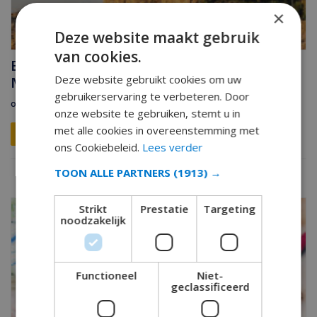
×
Deze website maakt gebruik
van cookies.
Beste Stranden van Andalusië: Van Cádiz tot
Deze website gebruikt cookies om uw
Málaga
gebruikerservaring te verbeteren. Door
oktober 19, 2025
onze website te gebruiken, stemt u in
met alle cookies in overeenstemming met
READ MORE 
ons Cookiebeleid.
Lees verder
TOON ALLE PARTNERS
(1913) →
Strikt
Prestatie
Targeting
noodzakelijk
Functioneel
Niet-
geclassificeerd