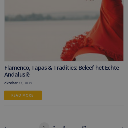
Flamenco, Tapas & Tradities: Beleef het Echte
Andalusië
oktober 11, 2025
READ MORE 
1
2
3
…
82