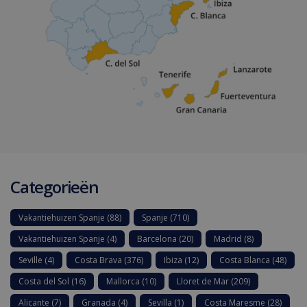
Categorieën
Vakantiehuizen Spanje
(88)
Spanje
(710)
Vakantiehuizen Spanje
(4)
Barcelona
(20)
Madrid
(8)
Seville
(4)
Costa Brava
(376)
Ibiza
(12)
Costa Blanca
(48)
Costa del Sol
(16)
Mallorca
(10)
Lloret de Mar
(209)
Alicante
(7)
Granada
(4)
Sevilla
(1)
Costa Maresme
(28)