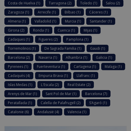
Costa de Huelva
(1)
Tarragona
(2)
Toledo
(1)
Salou
(2)
Zaragoza
(1)
Arrecife
(1)
Bilbao
(1)
Cáceres
(1)
Almeria
(1)
Valladolid
(1)
Murcia
(1)
Santander
(1)
Girona
(2)
Ronda
(1)
Cuenca
(1)
Mijas
(1)
Cadaques
(1)
Figueres
(2)
Pamplona
(1)
Torremolinos
(1)
De Sagrada Familia
(1)
Gaudi
(1)
Barcelona
(2)
Navarra
(1)
Alhambra
(1)
Galicia
(1)
Pyrenees
(1)
Fuerteventura
(1)
Cartagena
(1)
Malaga
(1)
Cadaqués
(4)
Empuria Brava
(1)
Llafranc
(1)
Islas Medas
(1)
L'Escala
(2)
Real Estate
(2)
Arenys de Mar
(1)
Sant Pol de Mar
(1)
Barcelona
(7)
Peratallada
(1)
Calella de Palafrugell
(2)
S’Agaró
(1)
Catalonie
(6)
Andalusië
(4)
Valencia
(1)