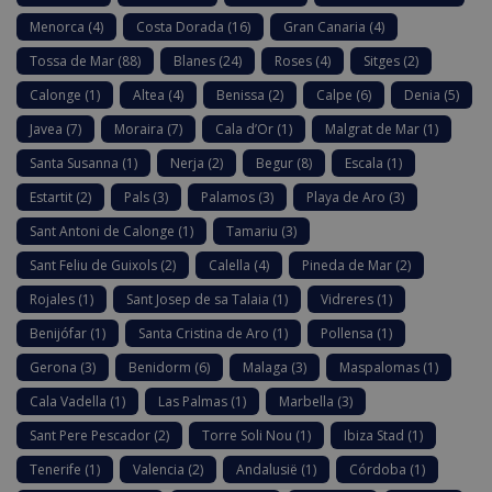
Menorca
(4)
Costa Dorada
(16)
Gran Canaria
(4)
Tossa de Mar
(88)
Blanes
(24)
Roses
(4)
Sitges
(2)
Calonge
(1)
Altea
(4)
Benissa
(2)
Calpe
(6)
Denia
(5)
Javea
(7)
Moraira
(7)
Cala d’Or
(1)
Malgrat de Mar
(1)
Santa Susanna
(1)
Nerja
(2)
Begur
(8)
Escala
(1)
Estartit
(2)
Pals
(3)
Palamos
(3)
Playa de Aro
(3)
Sant Antoni de Calonge
(1)
Tamariu
(3)
Sant Feliu de Guixols
(2)
Calella
(4)
Pineda de Mar
(2)
Rojales
(1)
Sant Josep de sa Talaia
(1)
Vidreres
(1)
Benijófar
(1)
Santa Cristina de Aro
(1)
Pollensa
(1)
Gerona
(3)
Benidorm
(6)
Malaga
(3)
Maspalomas
(1)
Cala Vadella
(1)
Las Palmas
(1)
Marbella
(3)
Sant Pere Pescador
(2)
Torre Soli Nou
(1)
Ibiza Stad
(1)
Tenerife
(1)
Valencia
(2)
Andalusië
(1)
Córdoba
(1)