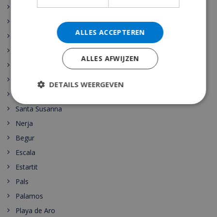
Benissa
Calpe
ALLES ACCEPTEREN
Denia
Javea
ALLES AFWIJZEN
Moraira
Cala d’Or
DETAILS WEERGEVEN
Malgrat de Mar
Santa Susanna
Nerja
Begur
Escala
Estartit
Pals
Palamos
Playa de Aro