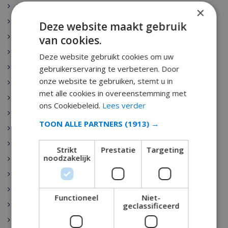
Mallorca
×
Lloret de Mar
Deze website maakt gebruik
Alicante
van cookies.
Granada
Deze website gebruikt cookies om uw
Sevilla
gebruikerservaring te verbeteren. Door
onze website te gebruiken, stemt u in
Costa Maresme
met alle cookies in overeenstemming met
Menorca
ons Cookiebeleid.
Lees verder
Costa Dorada
TOON ALLE PARTNERS
(1913) →
Gran Canaria
Tossa de Mar
Strikt
Prestatie
Targeting
noodzakelijk
Blanes
Roses
Sitges
Functioneel
Niet-
Calonge
geclassificeerd
Altea