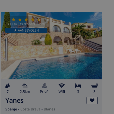
9.1
/ 10 |
13
BEOORDELINGEN
★ AANBEVOLEN
7
2.5km
privé
wifi
3
3
Yanes
Spanje
-
Costa Brava
-
Blanes