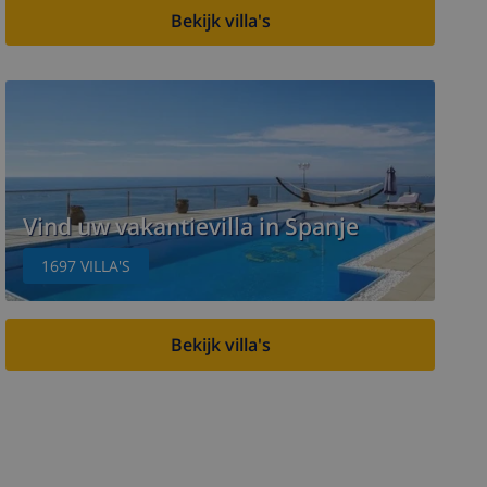
Bekijk villa's
Vind uw vakantievilla in Spanje
1697
VILLA'S
Bekijk villa's