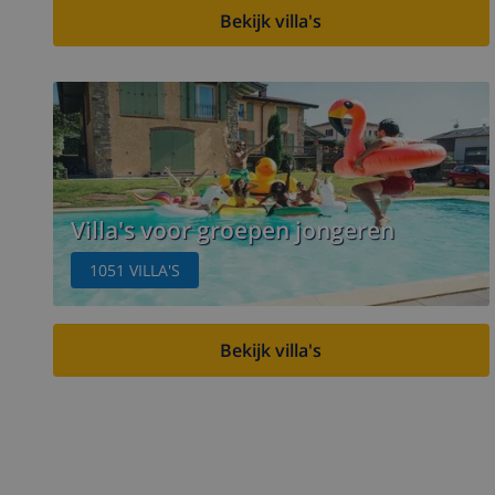
Bekijk villa's
Villa's voor groepen jongeren
1051
VILLA'S
Bekijk villa's