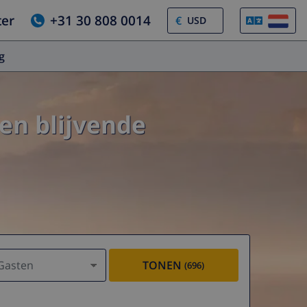
ter
+31 30 808 0014
€
og
en blijvende
Gasten
TONEN
(696)