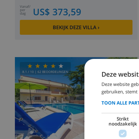
vanaf
/
US$ 373,59
per
dag
BEKIJK DEZE VILLA
›
8.1
/ 10 |
62
BEOORDELINGEN
Deze websit
Deze website geb
gebruiken, stemt
TOON ALLE PAR
Strikt
noodzakelijk