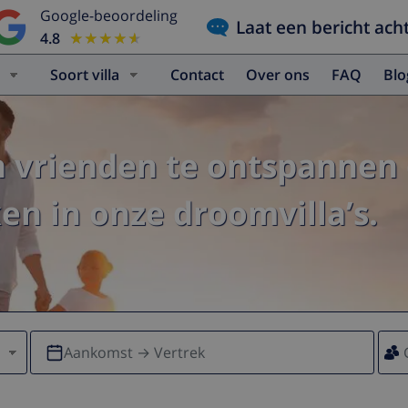
Google-beoordeling
Laat een bericht ach
4.8
★★★★★
★★★★★
Soort villa
Contact
Over ons
FAQ
Bl
n vrienden te ontspannen 
n in onze droomvilla’s.
Aankomst → Vertrek