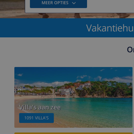
MEER OPTIES
Vakantiehui
O
Villa's aan zee
1091
VILLA'S