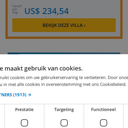
vanaf
/
US$ 234,54
per
dag
BEKIJK DEZE VILLA
›
8.9
/ 10 |
80
BEOORDELINGEN
e maakt gebruik van cookies.
ruikt cookies om uw gebruikerservaring te verbeteren. Door onze
 u in met alle cookies in overeenstemming met ons Cookiebeleid.
TNERS
(1913) →
Prestatie
Targeting
Functioneel