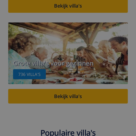
Bekijk villa's
Grote villa's voor gezinnen
736
VILLA'S
Bekijk villa's
Populaire villa's