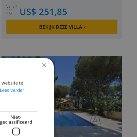
vanaf
/
US$ 251,85
per
dag
BEKIJK DEZE VILLA
›
×
8.5
/ 10 |
4
BEOORDELINGEN
 website te
Lees verder
Niet-
geclassificeerd