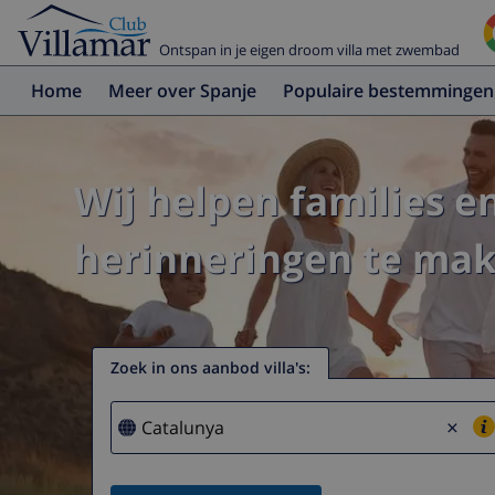
Ontspan in je eigen droom villa met zwembad
Home
Meer over Spanje
Populaire bestemmingen
Wij helpen families e
herinneringen te make
Zoek in ons aanbod villa's
:
×