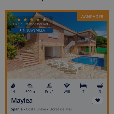
AANRADER
8.9
/ 10 |
28
BEOORDELINGEN
★ NIEUWE VILLA
14
600m
privé
wifi
7
3
Maylea
Spanje
-
Costa Brava
-
Lloret de Mar