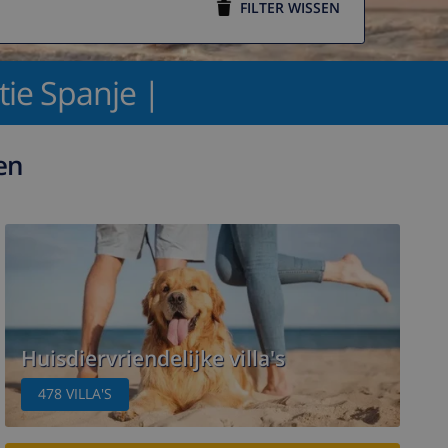
FILTER WISSEN
tie Spanje |
en
Huisdiervriendelijke villa's
478
VILLA'S