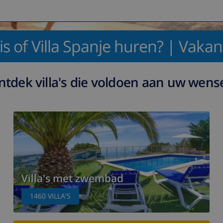
s of Villa Spanje huren? | Vakan
ntdek villa's die voldoen aan uw wens
Villa's met zwembad
1460
VILLA'S