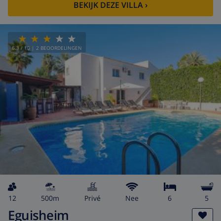
BEKIJK DEZE VILLA
›
6.3
/ 10 |
2
BEOORDELINGEN
12
500m
privé
Nee
6
5
Eguisheim