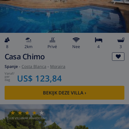
8
2km
privé
Nee
4
3
Casa Chimo
Spanje
-
Costa Blanca
-
Moraira
vanaf
/
US$ 123,84
per
dag
BEKIJK DEZE VILLA
›
CLUB VILLAMAR WAARDERING