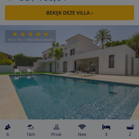
BEKIJK DEZE VILLA
›
10.0
/ 10 |
1
BEOORDELINGEN
6
1km
privé
Nee
3
2