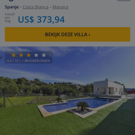
Spanje
-
Costa Blanca
-
Moraira
vanaf
/
US$ 373,94
per
dag
BEKIJK DEZE VILLA
›
6.0
/ 10 |
1
BEOORDELINGEN