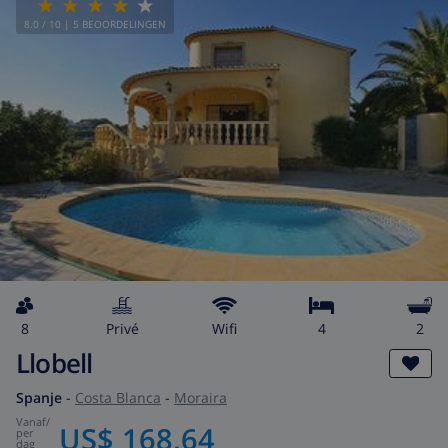
8.0
/ 10 |
5
BEOORDELINGEN
8
privé
wifi
4
2
Llobell
Spanje
-
Costa Blanca
-
Moraira
vanaf
/
US$ 168,64
per
dag