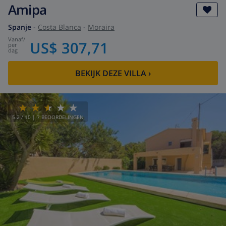
Amipa
Spanje
-
Costa Blanca
-
Moraira
vanaf
/
US$ 307,71
per
dag
BEKIJK DEZE VILLA
›
5.2
/ 10 |
7
BEOORDELINGEN