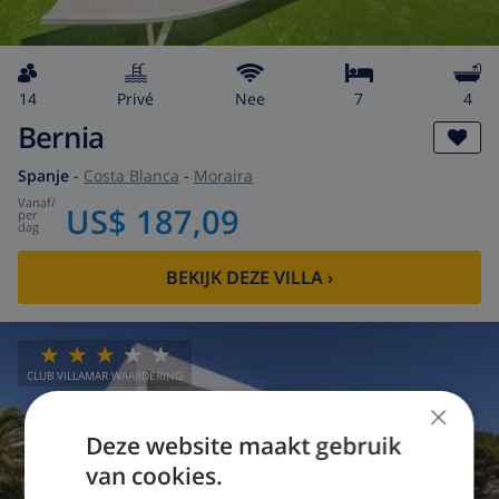
14
privé
Nee
7
4
Bernia
Spanje
-
Costa Blanca
-
Moraira
vanaf
/
US$ 187,09
per
dag
BEKIJK DEZE VILLA
›
CLUB VILLAMAR WAARDERING
×
Deze website maakt gebruik
van cookies.