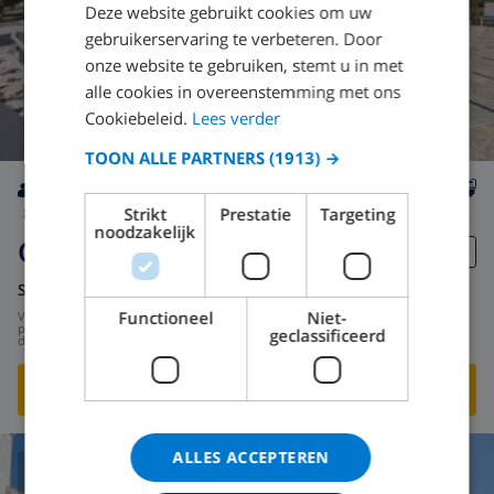
Deze website gebruikt cookies om uw
gebruikerservaring te verbeteren. Door
onze website te gebruiken, stemt u in met
alle cookies in overeenstemming met ons
Cookiebeleid.
Lees verder
TOON ALLE PARTNERS
(1913) →
8
2km
privé
Nee
4
5
Strikt
Prestatie
Targeting
noodzakelijk
Gibraltar
Spanje
-
Costa Blanca
-
Moraira
Functioneel
Niet-
vanaf
/
US$ 394,32
per
geclassificeerd
dag
BEKIJK DEZE VILLA
›
ALLES ACCEPTEREN
10.0
/ 10 |
2
BEOORDELINGEN