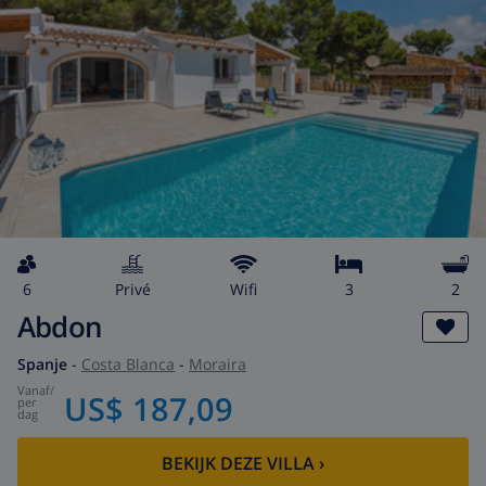
6
privé
wifi
3
2
Abdon
Spanje
-
Costa Blanca
-
Moraira
vanaf
/
US$ 187,09
per
dag
BEKIJK DEZE VILLA
›