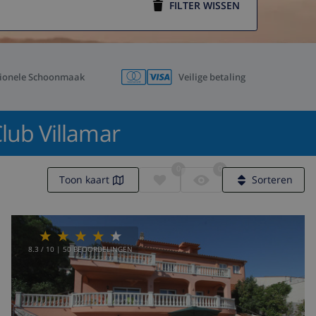
FILTER WISSEN
sionele Schoonmaak
Veilige betaling
lub Villamar
0
0
Toon kaart
Sorteren
8.3
/ 10 |
50
BEOORDELINGEN