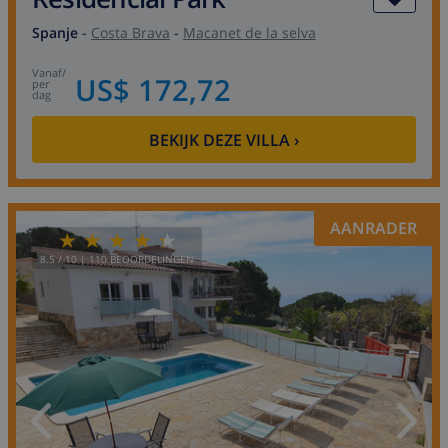
Spanje
-
Costa Brava
-
Macanet de la selva
vanaf
/
US$ 172,72
per
dag
BEKIJK DEZE VILLA
›
AANRADER
8.5
/ 10 |
110
BEOORDELINGEN