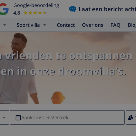
Google-beoordeling
Laat een bericht ach
4.8
★★★★★
★★★★★
Soort villa
Contact
Over ons
FAQ
Bl
n vrienden te ontspannen 
n in onze droomvilla’s.
Aankomst → Vertrek