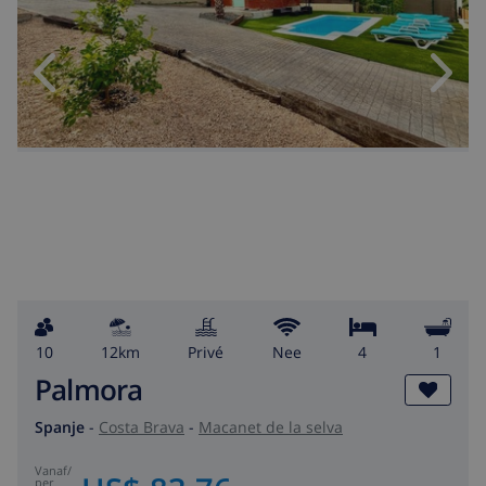
10
12km
privé
Nee
4
1
Palmora
Spanje
-
Costa Brava
-
Macanet de la selva
vanaf
/
per