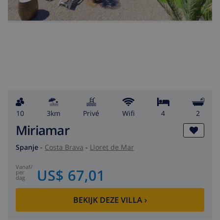
10
3km
privé
wifi
4
2
Miriamar
Spanje
-
Costa Brava
-
Lloret de Mar
vanaf
/
US$ 67,01
per
dag
BEKIJK DEZE VILLA
›