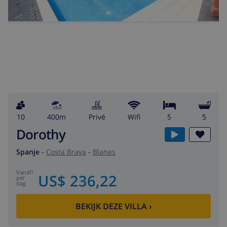
10
400m
privé
wifi
5
5
Dorothy
Spanje
-
Costa Brava
-
Blanes
vanaf
/
US$ 236,22
per
dag
BEKIJK DEZE VILLA
›