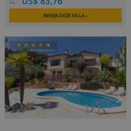
US$ 83,76
dag
BEKIJK DEZE VILLA
›
9.0
/ 10 |
40
BEOORDELINGEN