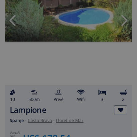
10
500m
privé
wifi
3
2
Lampione
Spanje
-
Costa Brava
-
Lloret de Mar
vanaf
/
per