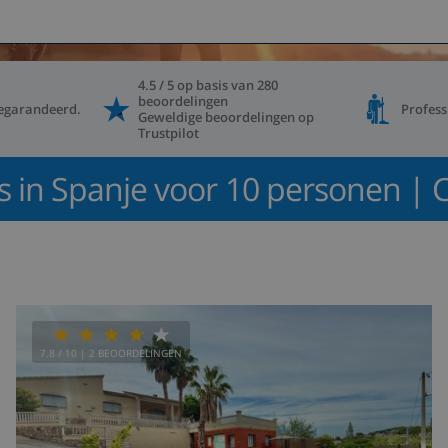
4.5 / 5
op basis
van
280
beoordelingen
gegarandeerd
.
Profes
Geweldige beoordelingen op
Trustpilot
s in Spanje voor 10 personen | C
7.8
/ 10 |
2
BEOORDELINGEN