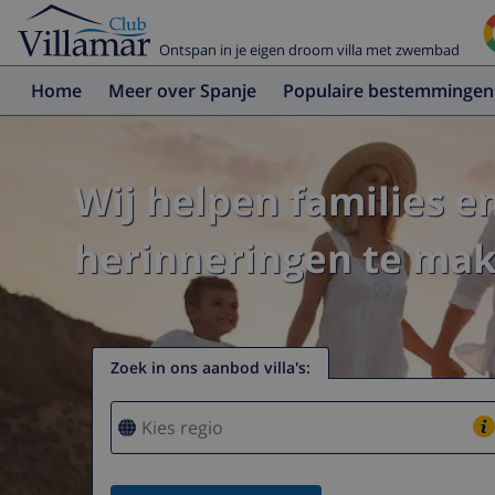
Ontspan in je eigen droom villa met zwembad
Home
Meer over Spanje
Populaire bestemmingen
Wij helpen families e
herinneringen te make
Zoek in ons aanbod villa's
: