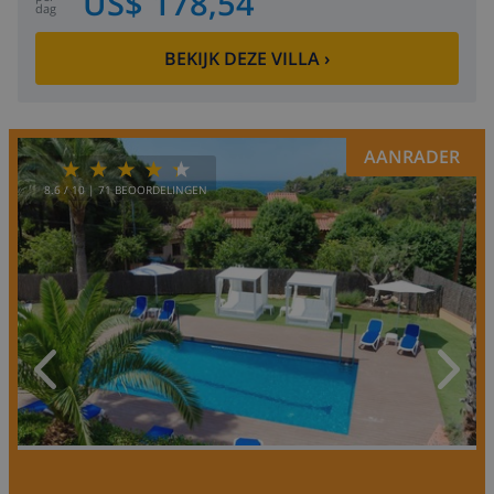
US$ 178,54
dag
BEKIJK DEZE VILLA
›
AANRADER
8.6
/ 10 |
71
BEOORDELINGEN