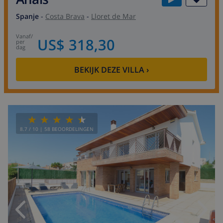
Spanje
-
Costa Brava
-
Lloret de Mar
vanaf
/
US$ 318,30
per
dag
BEKIJK DEZE VILLA
›
8.7
/ 10 |
58
BEOORDELINGEN