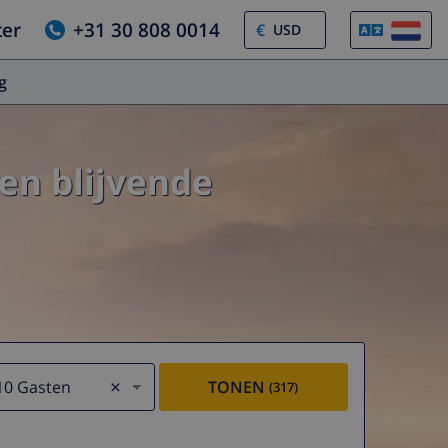
ter
+31 30 808 0014
€
og
en blijvende
×
10 Gasten
TONEN
(317)