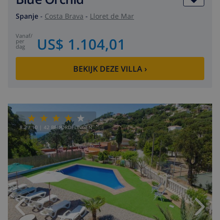
Spanje
-
Costa Brava
-
Lloret de Mar
vanaf
/
US$ 1.104,01
per
dag
BEKIJK DEZE VILLA
›
8.2
/ 10 |
42
BEOORDELINGEN