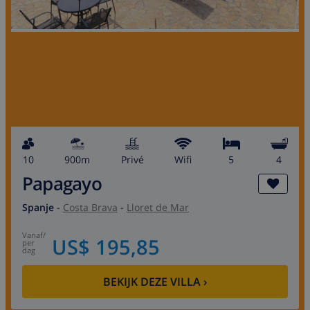
10
900m
privé
wifi
5
4
Papagayo
Spanje
-
Costa Brava
-
Lloret de Mar
vanaf
/
US$ 195,85
per
dag
BEKIJK DEZE VILLA
›