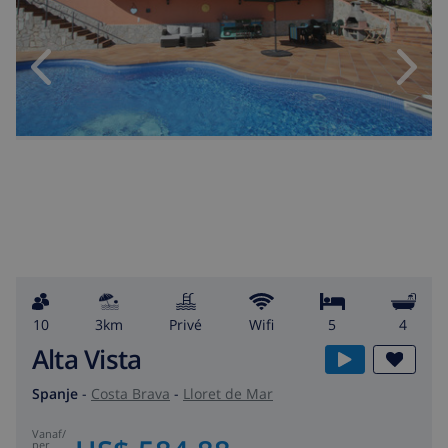
10
3km
privé
wifi
5
4
Alta Vista
Spanje
-
Costa Brava
-
Lloret de Mar
vanaf
/
per