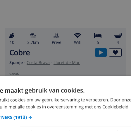
10
3.7km
privé
wifi
5
4
Cobre
Spanje
-
Costa Brava
-
Lloret de Mar
vanaf
/
US$ 58,64
per
dag
e maakt gebruik van cookies.
BEKIJK DEZE VILLA
›
ruikt cookies om uw gebruikerservaring te verbeteren. Door onze
 u in met alle cookies in overeenstemming met ons Cookiebeleid.
TNERS
(1913) →
7.7
/ 10 |
5
BEOORDELINGEN