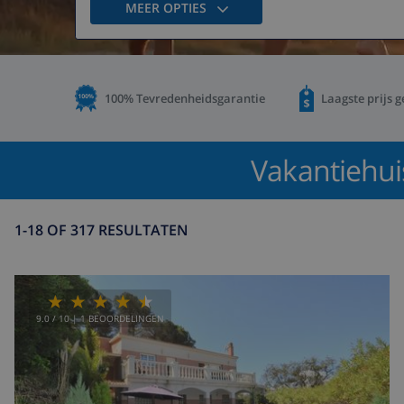
MEER OPTIES
100% Tevredenheidsgarantie
Laagste prijs 
Vakantiehui
1-18 OF 317 RESULTATEN
9.0
/ 10 |
1
BEOORDELINGEN