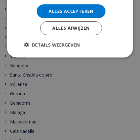
Sant Feliu de Guixols
ALLES ACCEPTEREN
Calella
ALLES AFWIJZEN
Pineda de Mar
Rojales
DETAILS WEERGEVEN
Sant Josep de sa Talaia
Vidreres
Benijófar
Santa Cristina de Aro
Pollensa
Gerona
Benidorm
Malaga
Maspalomas
Cala Vadella