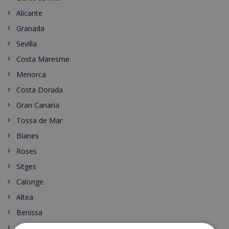
Alicante
Granada
Sevilla
Costa Maresme
Menorca
Costa Dorada
Gran Canaria
Tossa de Mar
Blanes
Roses
Sitges
Calonge
Altea
Benissa
Calpe