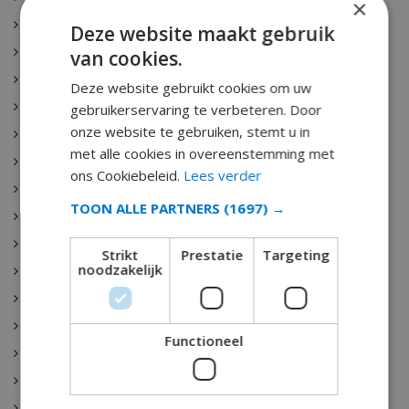
×
Denia
Deze website maakt gebruik
Javea
van cookies.
Moraira
Deze website gebruikt cookies om uw
Cala d’Or
gebruikerservaring te verbeteren. Door
onze website te gebruiken, stemt u in
Malgrat de Mar
met alle cookies in overeenstemming met
Santa Susanna
ons Cookiebeleid.
Lees verder
Nerja
TOON ALLE PARTNERS
(1697) →
Begur
Escala
Strikt
Prestatie
Targeting
noodzakelijk
Estartit
Pals
Palamos
Functioneel
Playa de Aro
Sant Antoni de Calonge
Tamariu