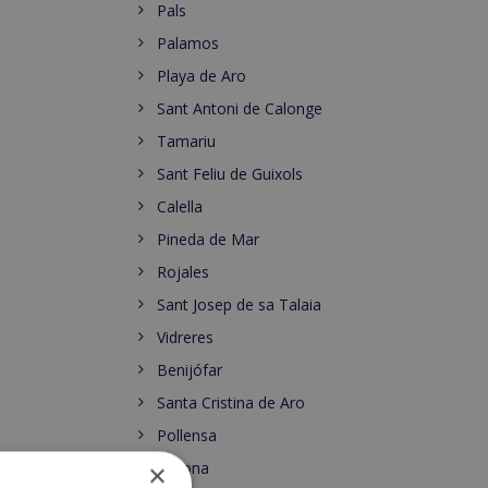
Pals
Palamos
Playa de Aro
Sant Antoni de Calonge
Tamariu
Sant Feliu de Guixols
Calella
Pineda de Mar
Rojales
Sant Josep de sa Talaia
Vidreres
Benijófar
Santa Cristina de Aro
Pollensa
Gerona
×