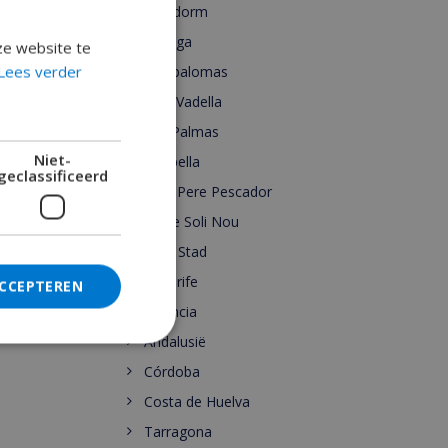
Benidorm
Malaga
ze website te
Lees verder
Maspalomas
Cala Vadella
Las Palmas
Niet-
Marbella
geclassificeerd
Sant Pere Pescador
Torre Soli Nou
Ibiza Stad
Tenerife
ACCEPTEREN
Valencia
Andalusië
Córdoba
Costa de Huelva
Tarragona