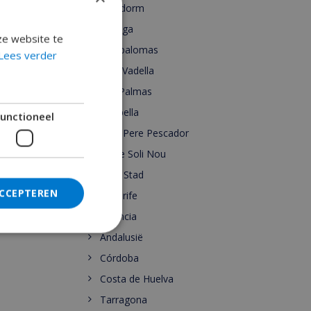
Benidorm
Malaga
ze website te
Maspalomas
Lees verder
Cala Vadella
Las Palmas
Marbella
unctioneel
Sant Pere Pescador
Torre Soli Nou
Ibiza Stad
ACCEPTEREN
Tenerife
Valencia
Andalusië
Córdoba
Costa de Huelva
Tarragona