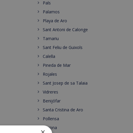
Pals
Palamos
Playa de Aro
Sant Antoni de Calonge
Tamariu
Sant Feliu de Guixols
Calella
Pineda de Mar
Rojales
Sant Josep de sa Talaia
Vidreres
Benijófar
Santa Cristina de Aro
Pollensa
Gerona
×