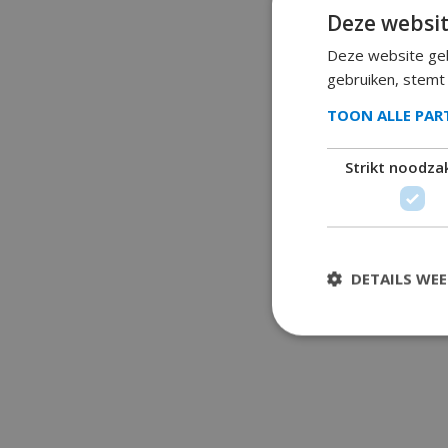
Deze websit
Deze website geb
gebruiken, stemt
TOON ALLE PA
Strikt noodzak
DETAILS WE