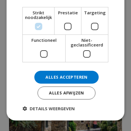
Compleet en luxe ingerichte
Strikt
Prestatie
Targeting
noodzakelijk
vakantiehuizen in Spanje voor 14 personen
november 4, 2019
Functioneel
Niet-
READ MORE 
geclassificeerd
ALLES ACCEPTEREN
ALLES AFWIJZEN
DETAILS WEERGEVEN