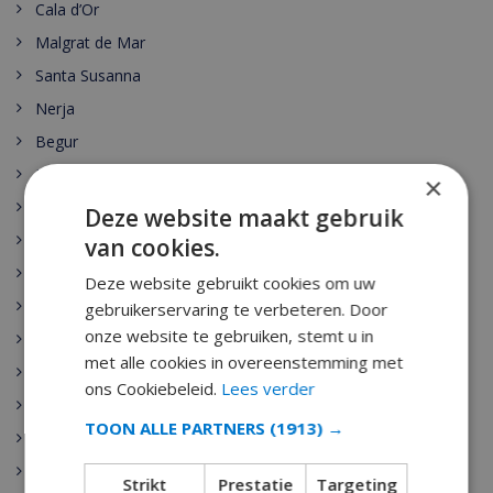
Cala d’Or
Malgrat de Mar
Santa Susanna
Nerja
Begur
Escala
×
Estartit
Deze website maakt gebruik
Pals
van cookies.
Palamos
Deze website gebruikt cookies om uw
Playa de Aro
gebruikerservaring te verbeteren. Door
onze website te gebruiken, stemt u in
Sant Antoni de Calonge
met alle cookies in overeenstemming met
Tamariu
ons Cookiebeleid.
Lees verder
Sant Feliu de Guixols
TOON ALLE PARTNERS
(1913) →
Calella
Pineda de Mar
Strikt
Prestatie
Targeting