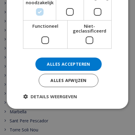
noodzakelijk
Rojales
Sant Josep de sa Talaia
Vidreres
Functioneel
Niet-
Benijófar
geclassificeerd
Santa Cristina de Aro
Pollensa
Gerona
ALLES ACCEPTEREN
Benidorm
Malaga
ALLES AFWIJZEN
Maspalomas
Cala Vadella
DETAILS WEERGEVEN
Las Palmas
Marbella
Sant Pere Pescador
Torre Soli Nou