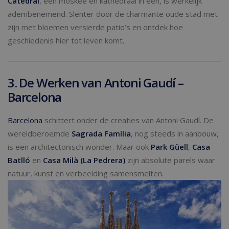
Catedral
, een moskee én kathedraal in één, is werkelijk
adembenemend. Slenter door de charmante oude stad met
zijn met bloemen versierde patio’s en ontdek hoe
geschiedenis hier tot leven komt.
3. De Werken van Antoni Gaudí –
Barcelona
Barcelona
schittert onder de creaties van Antoni Gaudí. De
wereldberoemde
Sagrada Família
, nog steeds in aanbouw,
is een architectonisch wonder. Maar ook
Park Güell
,
Casa
Batlló
en
Casa Milà (La Pedrera)
zijn absolute parels waar
natuur, kunst en verbeelding samensmelten.