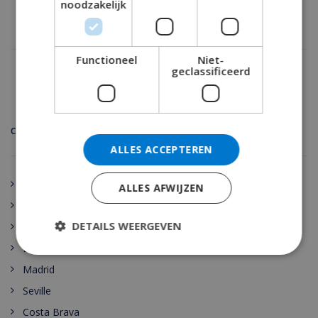
noodzakelijk
Functioneel
Niet-
geclassificeerd
CATEGORIEËN
ALLES ACCEPTEREN
Vakantiehuizen Spanje
ALLES AFWIJZEN
Spanje
DETAILS WEERGEVEN
Vakantiehuizen Spanje
Barcelona
Madrid
Seville
Costa Brava