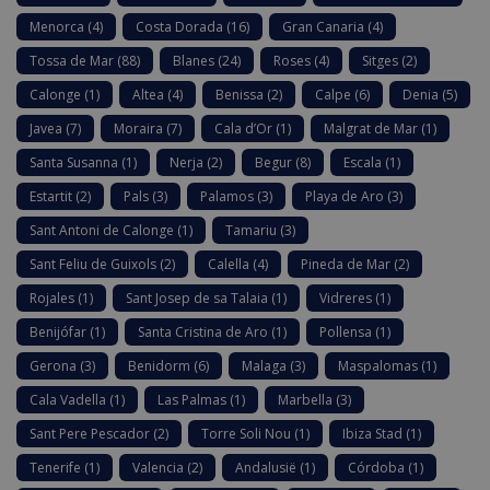
Menorca
(4)
Costa Dorada
(16)
Gran Canaria
(4)
Tossa de Mar
(88)
Blanes
(24)
Roses
(4)
Sitges
(2)
Calonge
(1)
Altea
(4)
Benissa
(2)
Calpe
(6)
Denia
(5)
Javea
(7)
Moraira
(7)
Cala d’Or
(1)
Malgrat de Mar
(1)
Santa Susanna
(1)
Nerja
(2)
Begur
(8)
Escala
(1)
Estartit
(2)
Pals
(3)
Palamos
(3)
Playa de Aro
(3)
Sant Antoni de Calonge
(1)
Tamariu
(3)
Sant Feliu de Guixols
(2)
Calella
(4)
Pineda de Mar
(2)
Rojales
(1)
Sant Josep de sa Talaia
(1)
Vidreres
(1)
Benijófar
(1)
Santa Cristina de Aro
(1)
Pollensa
(1)
Gerona
(3)
Benidorm
(6)
Malaga
(3)
Maspalomas
(1)
Cala Vadella
(1)
Las Palmas
(1)
Marbella
(3)
Sant Pere Pescador
(2)
Torre Soli Nou
(1)
Ibiza Stad
(1)
Tenerife
(1)
Valencia
(2)
Andalusië
(1)
Córdoba
(1)