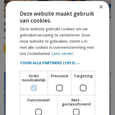
×
Deze website maakt gebruik
van cookies.
Costa Blanca Reisschema: 5 tot 10 Dagen Zon,
Deze website gebruikt cookies om uw
Eten & Cultuur
gebruikerservaring te verbeteren. Door
september 19, 2025
onze website te gebruiken, stemt u in
met alle cookies in overeenstemming met
READ MORE 
ons Cookiebeleid.
Lees verder
TOON ALLE PARTNERS
(1913) →
Strikt
Prestatie
Targeting
noodzakelijk
Functioneel
Niet-
geclassificeerd