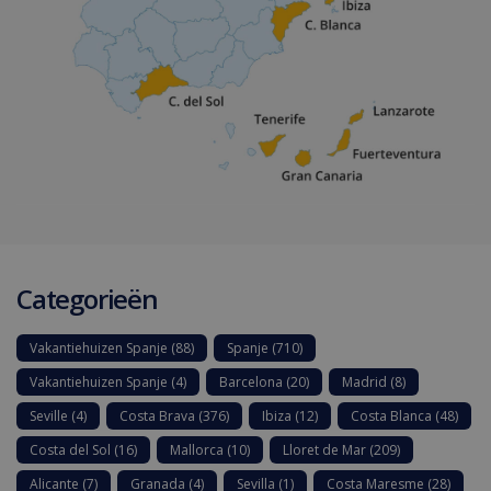
Categorieën
Vakantiehuizen Spanje
(88)
Spanje
(710)
Vakantiehuizen Spanje
(4)
Barcelona
(20)
Madrid
(8)
Seville
(4)
Costa Brava
(376)
Ibiza
(12)
Costa Blanca
(48)
Costa del Sol
(16)
Mallorca
(10)
Lloret de Mar
(209)
Alicante
(7)
Granada
(4)
Sevilla
(1)
Costa Maresme
(28)