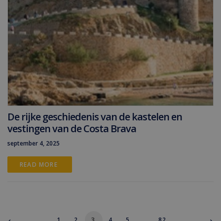
De rijke geschiedenis van de kastelen en
vestingen van de Costa Brava
september 4, 2025
READ MORE 
1
2
3
4
5
…
82