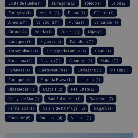
Costa de Huelva
(1)
Tarragona
(2)
Toledo
(1)
Salou
(2)
Zaragoza
(1)
Arrecife
(1)
Bilbao
(1)
Cáceres
(1)
Almeria
(1)
Valladolid
(1)
Murcia
(1)
Santander
(1)
Girona
(2)
Ronda
(1)
Cuenca
(1)
Mijas
(1)
Cadaques
(1)
Figueres
(2)
Pamplona
(1)
Torremolinos
(1)
De Sagrada Familia
(1)
Gaudi
(1)
Barcelona
(2)
Navarra
(1)
Alhambra
(1)
Galicia
(1)
Pyrenees
(1)
Fuerteventura
(1)
Cartagena
(1)
Malaga
(1)
Cadaqués
(4)
Empuria Brava
(1)
Llafranc
(1)
Islas Medas
(1)
L'Escala
(2)
Real Estate
(2)
Arenys de Mar
(1)
Sant Pol de Mar
(1)
Barcelona
(7)
Peratallada
(1)
Calella de Palafrugell
(2)
S’Agaró
(1)
Catalonie
(6)
Andalusië
(4)
Valencia
(1)