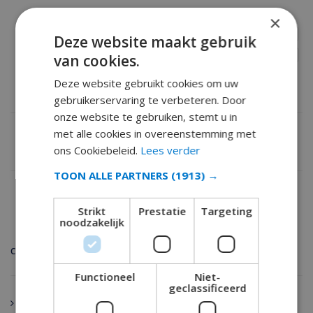
×
ALTEA
ALTEA COSTA BLANCA
ALTEA SPANJE
ALTEA VAKANTIE
Deze website maakt gebruik
ALTEA VAKANTIEHUIS
ALTEA VILLA
van cookies.
Deze website gebruikt cookies om uw
gebruikerservaring te verbeteren. Door
onze website te gebruiken, stemt u in
met alle cookies in overeenstemming met
ons Cookiebeleid.
Lees verder
TOON ALLE PARTNERS
(1913) →
Strikt
Prestatie
Targeting
noodzakelijk
CATEGORIEËN
Functioneel
Niet-
geclassificeerd
Vakantiehuizen Spanje