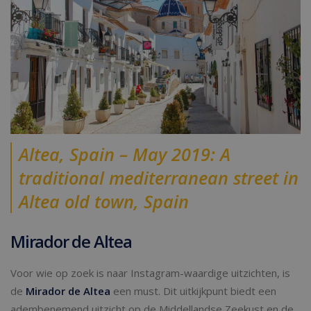
Altea, Spain – May 2019: A
traditional mediterranean street in
Altea old town, Spain
Mirador de Altea
Voor wie op zoek is naar Instagram-waardige uitzichten, is
de
Mirador de Altea
een must. Dit uitkijkpunt biedt een
adembenemend uitzicht op de Middellandse Zeekust en de