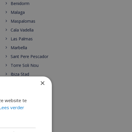
Benidorm
Malaga
Maspalomas
Cala Vadella
Las Palmas
Marbella
Sant Pere Pescador
Torre Soli Nou
Ibiza Stad
×
Tenerife
Valencia
ze website te
Andalusië
Lees verder
Córdoba
Costa de Huelva
Tarragona