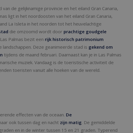
 van de gelijknamige provincie en het eiland Gran Canaria,
as ligt in het noordoosten van het eiland Gran Canaria,
land La Isleta in het noorden tot het heuvelachtige
stad
die omzoomd wordt door
prachtige goudgele
Las Palmas bezit een
rijk historisch patrimonium
tige landschappen. Deze geanimeerde stad is
gekend om
en
tijdens de maand februari. Daarnaast kan je in Las Palmas
narische muziek. Vandaag is de toeristische activiteit de
enden toeristen vanuit alle hoeken van de wereld.
erende effecten van de oceaan.
De
maar ook tussen dag en nacht
zijn matig
. De gemiddelde
raden en in de winter tussen 15 en 21 graden. Typerend