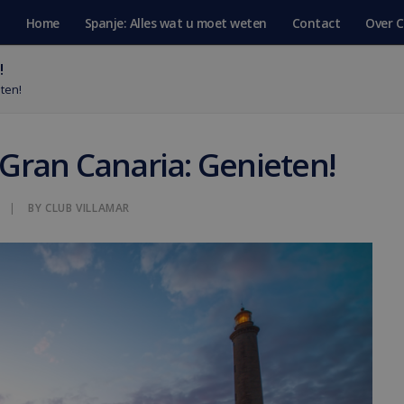
Home
Spanje: Alles wat u moet weten
Contact
Over C
!
ten!
 Gran Canaria: Genieten!
|
BY
CLUB VILLAMAR