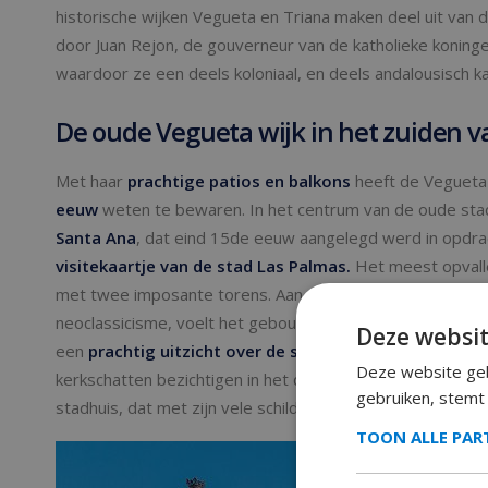
historische wijken Vegueta en Triana maken deel uit van
door Juan Rejon, de gouverneur van de katholieke koninge
waardoor ze een deels koloniaal, en deels andalousisch k
De oude Vegueta wijk in het zuiden v
Met haar
prachtige patios en balkons
heeft de Vegueta
eeuw
weten te bewaren. In het centrum van de oude s
Santa Ana
, dat eind 15de eeuw aangelegd werd in opdra
visitekaartje van de stad Las Palmas.
Het meest opvall
met twee imposante torens. Aan deze kathedraal is 500 j
neoclassicisme, voelt het gebouw aan als één geheel. Met
Deze websit
een
prachtig uitzicht over de stad
Las Palmas. Tijdens 
Deze website geb
kerkschatten bezichtigen in het diocesaan museum voor he
gebruiken, stemt
stadhuis, dat met zijn vele schilderijen en beelden op een
TOON ALLE PA