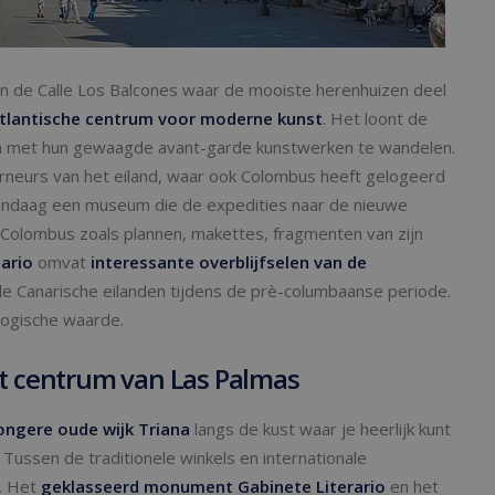
r en de Calle Los Balcones waar de mooiste herenhuizen deel
tlantische centrum voor moderne kunst
. Het loont de
en met hun gewaagde avant-garde kunstwerken te wandelen.
neurs van het eiland, waar ook Colombus heeft gelogeerd
t vandaag een museum die de expedities naar de nieuwe
n Colombus zoals plannen, makettes, fragmenten van zijn
ario
omvat
interessante overblijfselen van de
e Canarische eilanden tijdens de prè-columbaanse periode.
logische waarde.
het centrum van Las Palmas
ongere oude wijk Triana
langs de kust waar je heerlijk kunt
. Tussen de traditionele winkels en internationale
l. Het
geklasseerd monument Gabinete Literario
en het