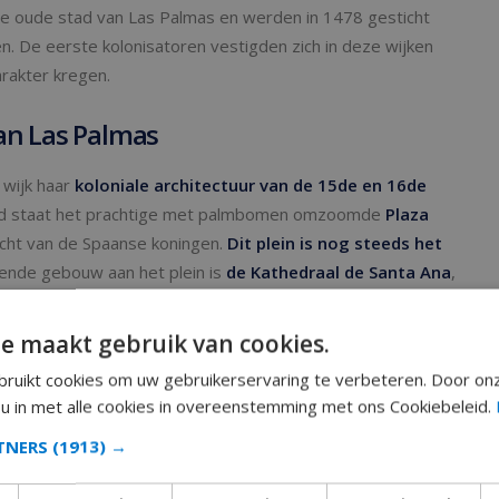
 de oude stad van Las Palmas en werden in 1478 gesticht
n. De eerste kolonisatoren vestigden zich in deze wijken
arakter kregen.
an Las Palmas
 wijk haar
koloniale architectuur van de 15de en 16de
tad staat het prachtige met palmbomen omzoomde
Plaza
cht van de Spaanse koningen.
Dit plein is nog steeds het
ende gebouw aan het plein is
de Kathedraal de Santa Ana
,
aar gebouwd. Ondanks de stijlenmix van gotiek tot
 een lift kom je op
het panoramaterras
waar je geniet van
e maakt gebruik van cookies.
een bezoek moet je beslist het hoogaltaar en de
ruikt cookies om uw gebruikerservaring te verbeteren. Door on
ilige kunsten. Aan de overkant van het plein staat het
 u in met alle cookies in overeenstemming met ons Cookiebeleid.
 museum lijkt.
RTNERS
(1913) →