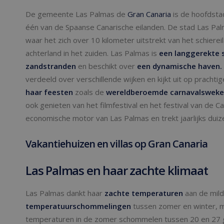
De gemeente Las Palmas de
Gran Canaria
is de hoofdstad
één van de Spaanse Canarische eilanden. De stad Las Palm
waar het zich over 10 kilometer uitstrekt van het schierei
achterland in het zuiden. Las Palmas is
een langgerekte 
zandstranden
en beschikt over
een dynamische haven.
verdeeld over verschillende wijken en kijkt uit op prach
haar feesten
zoals de
wereldberoemde carnavalswek
ook genieten van het filmfestival en het festival van de Ca
economische motor van Las Palmas en trekt jaarlijks duiz
Vakantiehuizen en villas op Gran Canaria
Las Palmas en haar zachte klimaat
Las Palmas dankt haar
zachte temperaturen
aan de mild
temperatuurschommelingen
tussen zomer en winter, 
temperaturen in de zomer schommelen tussen 20 en 27 g