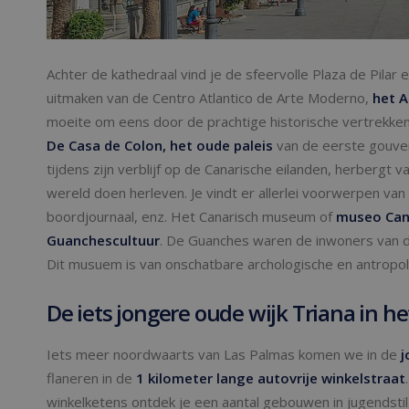
Achter de kathedraal vind je de sfeervolle Plaza de Pila
uitmaken van de Centro Atlantico de Arte Moderno,
het A
moeite om eens door de prachtige historische vertrekk
De Casa de Colon, het oude paleis
van de eerste gouver
tijdens zijn verblijf op de Canarische eilanden, herberg
wereld doen herleven. Je vindt er allerlei voorwerpen va
boordjournaal, enz. Het Canarisch museum of
museo Can
Guanchescultuur
. De Guanches waren de inwoners van d
Dit musuem is van onschatbare archologische en antropo
De iets jongere oude wijk Triana in 
Iets meer noordwaarts van Las Palmas komen we in de
j
flaneren in de
1 kilometer lange autovrije winkelstraat
winkelketens ontdek je een aantal gebouwen in jugendsti