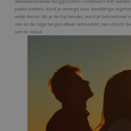
adembenemende berggezichten combineert met weidse uit
paden beklimt, word je omringd door weelderige vegetat
wilde dieren. Als je de top bereikt, word je beloond met
zee en de ruige bergen elkaar ontmoeten, een uitzicht da
van de natuur.