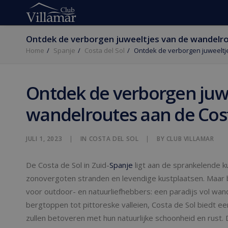
Ontdek de verborgen juweeltjes van de wandelro
Home
Spanje
Costa del Sol
Ontdek de verborgen juweeltj
Ontdek de verborgen juwe
wandelroutes aan de Cost
JULI 1, 2023
|
IN
COSTA DEL SOL
|
BY
CLUB VILLAMAR
De Costa de Sol in Zuid-
Spanje
ligt aan de sprankelende k
zonovergoten stranden en levendige kustplaatsen. Maar b
voor outdoor- en natuurliefhebbers: een paradijs vol wa
bergtoppen tot pittoreske valleien, Costa de Sol biedt 
zullen betoveren met hun natuurlijke schoonheid en rust.