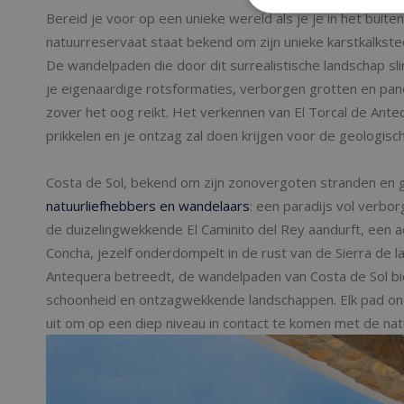
Bereid je voor op een unieke wereld als je je in het buite
natuurreservaat staat bekend om zijn unieke karstkalkste
De wandelpaden die door dit surrealistische landschap sli
je eigenaardige rotsformaties, verborgen grotten en pan
zover het oog reikt. Het verkennen van El Torcal de Anteq
prikkelen en je ontzag zal doen krijgen voor de geologis
Costa de Sol, bekend om zijn zonovergoten stranden en 
natuurliefhebbers en wandelaars
: een paradijs vol verbo
de duizelingwekkende El Caminito del Rey aandurft, een 
Concha, jezelf onderdompelt in de rust van de Sierra de la
Antequera betreedt, de wandelpaden van Costa de Sol bi
schoonheid en ontzagwekkende landschappen. Elk pad onth
uit om op een diep niveau in contact te komen met de nat