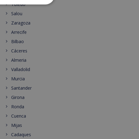
Toledo
Salou
Zaragoza
Arrecife
Bilbao
Cáceres
Almeria
Valladolid
Murcia
Santander
Girona
Ronda
Cuenca
Mijas
Cadaques