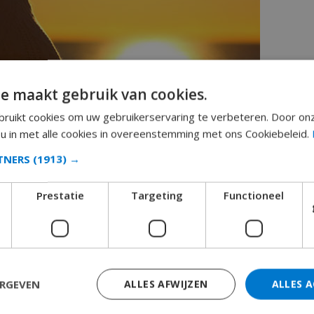
e maakt gebruik van cookies.
ruikt cookies om uw gebruikerservaring te verbeteren. Door on
rvaat
 u in met alle cookies in overeenstemming met ons Cookiebeleid.
RTNERS
(1913) →
de bruisende kuststeden, is een UNESCO Biosfeerreservaat
zijn naar rust en natuurlijke schoonheid. Dit gebergte biedt
Prestatie
Targeting
Functioneel
ongerepte rivieren en adembenemende watervallen
e Pinsapo-bos, waar de zeldzame en eeuwenoude Spaanse
 roept een gevoel van empathie met het verleden op en
e in dit beschermde gebied gedijen.
ERGEVEN
ALLES AFWIJZEN
ALLES 
tisch kalksteenlandschap