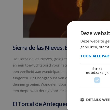
Deze websit
Deze website geb
Sierra de las Nieves: Een biosfeerrese
gebruiken, stemt
TOON ALLE PA
De Sierra de las Nieves, gelegen in het binnenland van 
en een toevluchtsoord voor natuurliefhebbers die op zoek 
Strikt
een veelheid aan wandelpaden die door dichte bossen, 
noodzakelijk
slingeren. Het hoogtepunt van de regio is het prachtig
dennen groeien. Wandelen door deze eeuwenoude bossen
een diepe waardering voor de kwetsbare ecosystemen di
DETAILS WE
El Torcal de Antequera: een surrealis