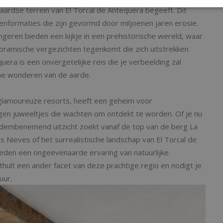
naardse terrein van El Torcal de Antequera begeeft. Dit
enformaties die zijn gevormd door miljoenen jaren erosie.
ngeren bieden een kijkje in een prehistorische wereld, waar
oramische vergezichten tegenkomt die zich uitstrekken
uera is een onvergetelijke reis die je verbeelding zal
che wonderen van de aarde.
glamoureuze resorts, heeft een geheim voor
rgen juweeltjes die wachten om ontdekt te worden. Of je nu
adembenemend uitzicht zoekt vanaf de top van de berg La
s Nieves of het surrealistische landschap van El Torcal de
eden een ongeëvenaarde ervaring van natuurlijke
ult een ander facet van deze prachtige regio en nodigt je
uur.