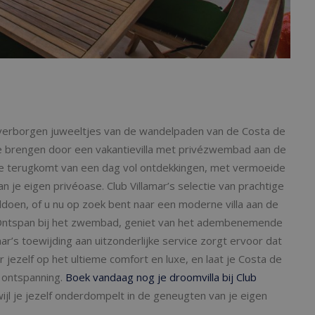
de verborgen juweeltjes van de wandelpaden van de Costa de
e brengen door een vakantievilla met privézwembad aan de
at je terugkomt van een dag vol ontdekkingen, met vermoeide
n je eigen privéoase. Club Villamar’s selectie van prachtige
ldoen, of u nu op zoek bent naar een moderne villa aan de
. Ontspan bij het zwembad, geniet van het adembenemende
mar’s toewijding aan uitzonderlijke service zorgt ervoor dat
r jezelf op het ultieme comfort en luxe, en laat je Costa de
 ontspanning.
Boek vandaag nog je droomvilla bij Club
ijl je jezelf onderdompelt in de geneugten van je eigen