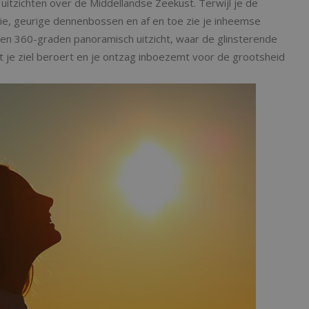
zichten over de Middellandse Zeekust. Terwijl je de
ie, geurige dennenbossen en af en toe zie je inheemse
 een 360-graden panoramisch uitzicht, waar de glinsterende
t je ziel beroert en je ontzag inboezemt voor de grootsheid