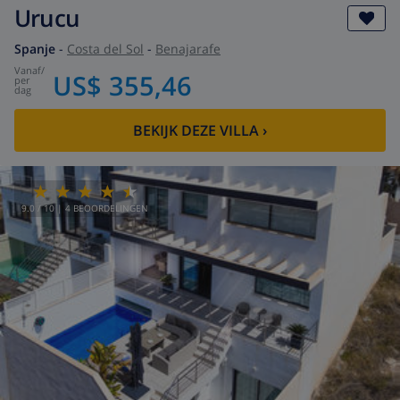
Urucu
Spanje
-
Costa del Sol
-
Benajarafe
vanaf
/
US$ 355,46
per
dag
BEKIJK DEZE VILLA
›
9.0
/ 10 |
4
BEOORDELINGEN