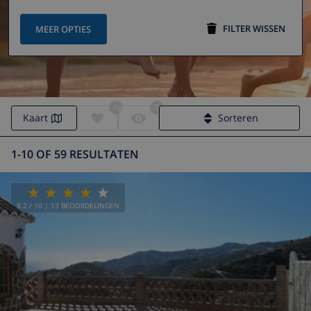
FILTER WISSEN
MEER OPTIES
0
0
Kaart
Sorteren
1-10 OF 59 RESULTATEN
8.2
/ 10 |
13
BEOORDELINGEN