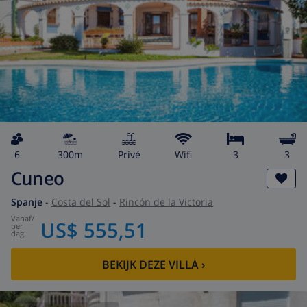
6
300m
privé
wifi
3
3
Cuneo
Spanje
-
Costa del Sol
-
Rincón de la Victoria
vanaf
/
US$ 555,51
per
dag
BEKIJK DEZE VILLA
›