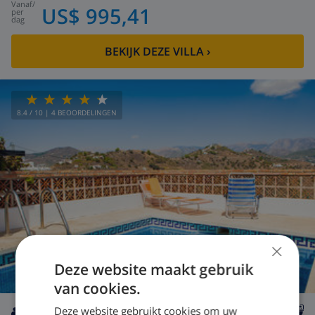
vanaf
/
US$ 995,41
per
dag
BEKIJK DEZE VILLA
›
8.4
/ 10 |
4
BEOORDELINGEN
×
Deze website maakt gebruik
van cookies.
Deze website gebruikt cookies om uw