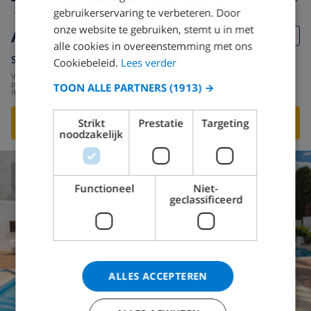
4
8km
privé
Nee
2
1
gebruikerservaring te verbeteren. Door
onze website te gebruiken, stemt u in met
Abrotano
alle cookies in overeenstemming met ons
Spanje
-
Costa del Sol
-
Nerja
Cookiebeleid.
Lees verder
vanaf
/
US$ 141,07
per
TOON ALLE PARTNERS
(1913) →
dag
BEKIJK DEZE VILLA
›
Strikt
Prestatie
Targeting
noodzakelijk
9.0
/ 10 |
2
BEOORDELINGEN
Functioneel
Niet-
geclassificeerd
ALLES ACCEPTEREN