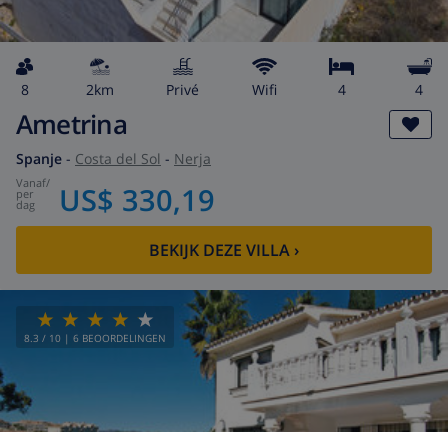
8
2km
privé
wifi
4
4
Ametrina
Spanje
-
Costa del Sol
-
Nerja
vanaf
/
US$ 330,19
per
dag
BEKIJK DEZE VILLA
›
8.3
/ 10 |
6
BEOORDELINGEN