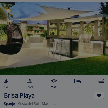
14
privé
wifi
5
5
Brisa Playa
Spanje
-
Costa del Sol
-
Marbella