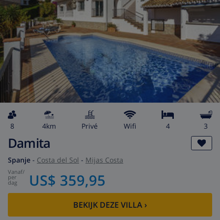
8
4km
privé
wifi
4
3
Damita
Spanje
-
Costa del Sol
-
Mijas Costa
vanaf
/
US$ 359,95
per
dag
BEKIJK DEZE VILLA
›