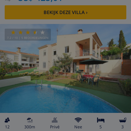
BEKIJK DEZE VILLA
›
7.2
/ 10 |
5
BEOORDELINGEN
12
300m
privé
Nee
5
3