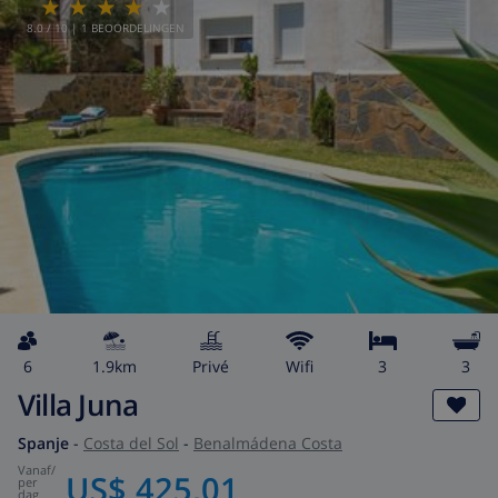
8.0
/ 10 |
1
BEOORDELINGEN
6
1.9km
privé
wifi
3
3
Villa Juna
Spanje
-
Costa del Sol
-
Benalmádena Costa
vanaf
/
US$ 425,01
per
dag