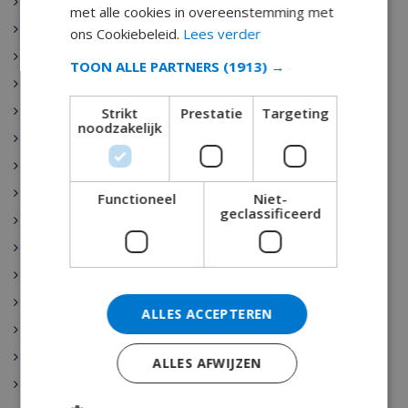
Costa Dorada
met alle cookies in overeenstemming met
Gran Canaria
ons Cookiebeleid.
Lees verder
Tossa de Mar
TOON ALLE PARTNERS
(1913) →
Blanes
Roses
Strikt
Prestatie
Targeting
noodzakelijk
Sitges
Calonge
Altea
Functioneel
Niet-
geclassificeerd
Benissa
Calpe
Denia
Javea
ALLES ACCEPTEREN
Moraira
Cala d’Or
ALLES AFWIJZEN
Malgrat de Mar