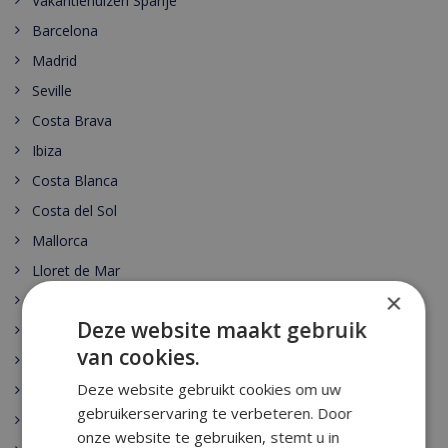
Vakantiehuizen Spanje
Barcelona
Madrid
Seville
Costa Brava
Ibiza
Costa Blanca
Costa del Sol
Mallorca
Lloret de Mar
×
Alicante
Deze website maakt gebruik
Granada
van cookies.
Sevilla
Deze website gebruikt cookies om uw
Costa Maresme
gebruikerservaring te verbeteren. Door
Menorca
onze website te gebruiken, stemt u in