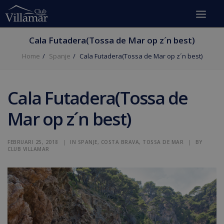
Cala Futadera(Tossa de Mar op z´n best)
Home
Spanje
Cala Futadera(Tossa de Mar op z´n best)
Cala Futadera(Tossa de
Mar op z´n best)
FEBRUARI 25, 2018
|
IN
SPANJE
,
COSTA BRAVA
,
TOSSA DE MAR
|
BY
CLUB VILLAMAR