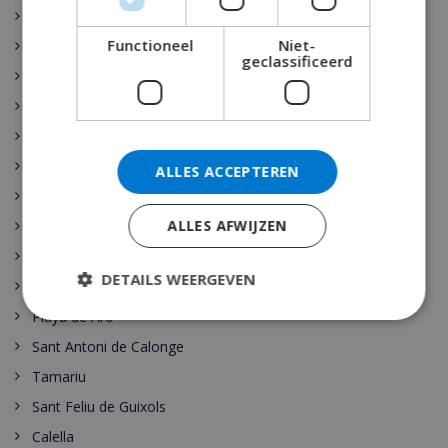
Moraira
Functioneel
Niet-
Cala d’Or
geclassificeerd
Malgrat de Mar
Santa Susanna
Nerja
Begur
ALLES ACCEPTEREN
Escala
ALLES AFWIJZEN
Estartit
Pals
DETAILS WEERGEVEN
Palamos
Playa de Aro
Sant Antoni de Calonge
Tamariu
Sant Feliu de Guixols
Calella