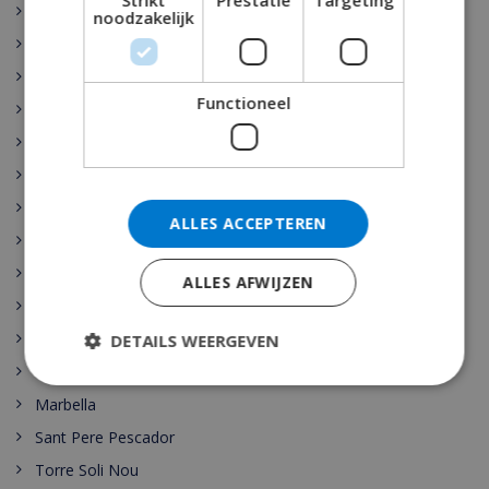
Strikt
Prestatie
Targeting
Rojales
noodzakelijk
Sant Josep de sa Talaia
Vidreres
Functioneel
Benijófar
Santa Cristina de Aro
Pollensa
Gerona
ALLES ACCEPTEREN
Benidorm
Malaga
ALLES AFWIJZEN
Maspalomas
Cala Vadella
DETAILS WEERGEVEN
Las Palmas
Marbella
Sant Pere Pescador
Torre Soli Nou