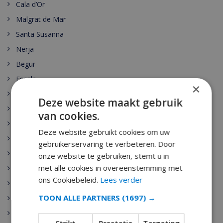
Cala d’Or
Malgrat de Mar
Santa Susanna
Nerja
Begur
Escala
×
Estartit
Deze website maakt gebruik
Pals
van cookies.
Palamos
Deze website gebruikt cookies om uw
Playa de Aro
gebruikerservaring te verbeteren. Door
Sant Antoni de Calonge
onze website te gebruiken, stemt u in
met alle cookies in overeenstemming met
Tamariu
ons Cookiebeleid.
Lees verder
Sant Feliu de Guixols
TOON ALLE PARTNERS
(1697) →
Calella
Pineda de Mar