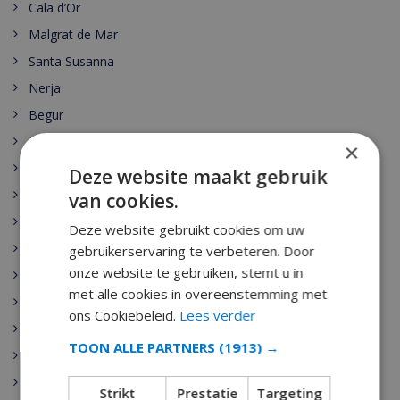
Cala d’Or
Malgrat de Mar
Santa Susanna
Nerja
Begur
Escala
×
Estartit
Deze website maakt gebruik
Pals
van cookies.
Palamos
Deze website gebruikt cookies om uw
Playa de Aro
gebruikerservaring te verbeteren. Door
onze website te gebruiken, stemt u in
Sant Antoni de Calonge
met alle cookies in overeenstemming met
Tamariu
ons Cookiebeleid.
Lees verder
Sant Feliu de Guixols
TOON ALLE PARTNERS
(1913) →
Calella
Pineda de Mar
Strikt
Prestatie
Targeting