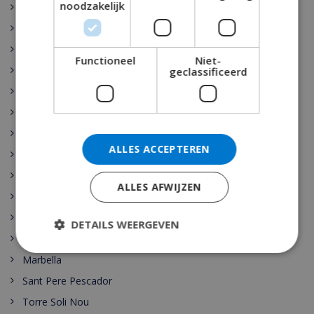
noodzakelijk
Rojales
Sant Josep de sa Talaia
Vidreres
Functioneel
Niet-
Benijófar
geclassificeerd
Santa Cristina de Aro
Pollensa
Gerona
ALLES ACCEPTEREN
Benidorm
Malaga
ALLES AFWIJZEN
Maspalomas
Cala Vadella
DETAILS WEERGEVEN
Las Palmas
Marbella
Sant Pere Pescador
Torre Soli Nou