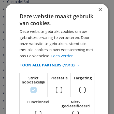
Costa del Sol
×
Mallorca
Deze website maakt gebruik
Lloret de Mar
van cookies.
Alicante
Deze website gebruikt cookies om uw
Granada
gebruikerservaring te verbeteren. Door
Sevilla
onze website te gebruiken, stemt u in
Costa Maresme
met alle cookies in overeenstemming met
Menorca
ons Cookiebeleid.
Lees verder
Costa Dorada
TOON ALLE PARTNERS
(1913) →
Gran Canaria
Strikt
Prestatie
Targeting
Tossa de Mar
noodzakelijk
Blanes
Roses
Sitges
Functioneel
Niet-
geclassificeerd
Calonge