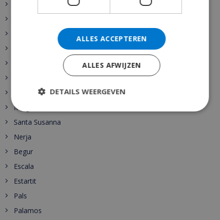
Altea
Benissa
Calpe
ALLES ACCEPTEREN
Denia
Javea
ALLES AFWIJZEN
Moraira
DETAILS WEERGEVEN
Cala d’Or
Malgrat de Mar
Santa Susanna
Nerja
Begur
Escala
Estartit
Pals
Palamos