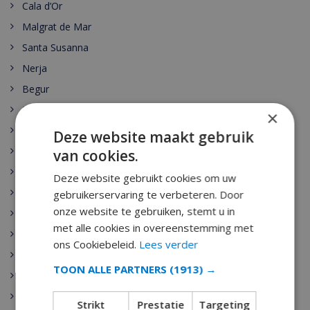
Cala d’Or
Malgrat de Mar
Santa Susanna
Nerja
Begur
Escala
×
Estartit
Deze website maakt gebruik
Pals
van cookies.
Palamos
Deze website gebruikt cookies om uw
Playa de Aro
gebruikerservaring te verbeteren. Door
onze website te gebruiken, stemt u in
Sant Antoni de Calonge
met alle cookies in overeenstemming met
Tamariu
ons Cookiebeleid.
Lees verder
Sant Feliu de Guixols
TOON ALLE PARTNERS
(1913) →
Calella
Pineda de Mar
Strikt
Prestatie
Targeting