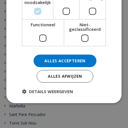
noodzakelijk
Rojales
Sant Josep de sa Talaia
Vidreres
Functioneel
Niet-
Benijófar
geclassificeerd
Santa Cristina de Aro
Pollensa
Gerona
ALLES ACCEPTEREN
Benidorm
Malaga
ALLES AFWIJZEN
Maspalomas
Cala Vadella
DETAILS WEERGEVEN
Las Palmas
Marbella
Sant Pere Pescador
Torre Soli Nou