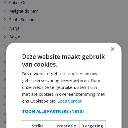
Cala d’Or
Malgrat de Mar
Santa Susanna
Nerja
Begur
Escala
×
Estartit
Deze website maakt gebruik
Pals
van cookies.
Palamos
Deze website gebruikt cookies om uw
Playa de Aro
gebruikerservaring te verbeteren. Door
onze website te gebruiken, stemt u in
Sant Antoni de Calonge
met alle cookies in overeenstemming met
Tamariu
ons Cookiebeleid.
Lees verder
Sant Feliu de Guixols
TOON ALLE PARTNERS
(1913) →
Calella
Pineda de Mar
Strikt
Prestatie
Targeting