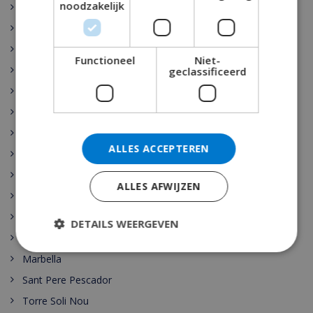
noodzakelijk
Rojales
Sant Josep de sa Talaia
Vidreres
Functioneel
Niet-
Benijófar
geclassificeerd
Santa Cristina de Aro
Pollensa
Gerona
ALLES ACCEPTEREN
Benidorm
Malaga
ALLES AFWIJZEN
Maspalomas
Cala Vadella
DETAILS WEERGEVEN
Las Palmas
Marbella
Sant Pere Pescador
Torre Soli Nou