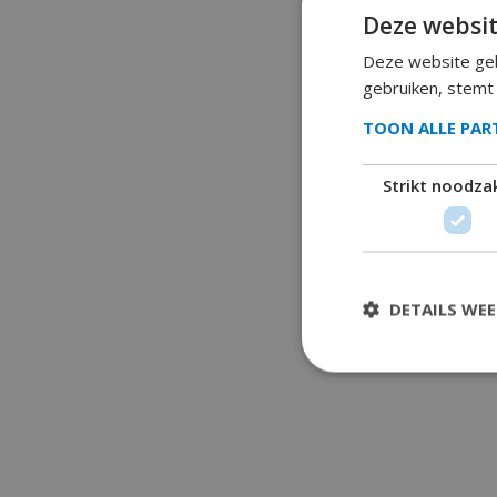
Deze websit
Deze website geb
gebruiken, stemt
TOON ALLE PA
Strikt noodzak
DETAILS WE