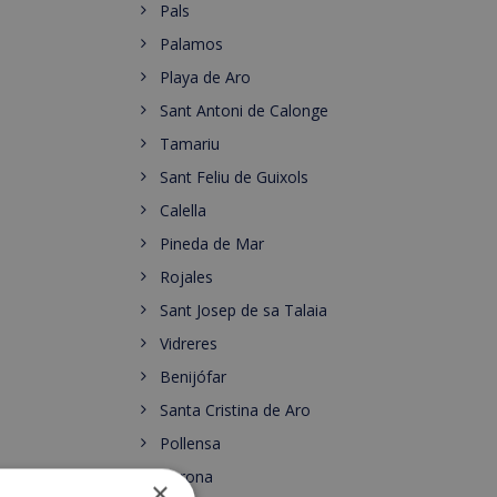
Pals
Palamos
Playa de Aro
Sant Antoni de Calonge
Tamariu
Sant Feliu de Guixols
Calella
Pineda de Mar
Rojales
Sant Josep de sa Talaia
Vidreres
Benijófar
Santa Cristina de Aro
Pollensa
Gerona
×