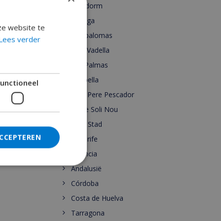
Benidorm
Malaga
ze website te
Maspalomas
Lees verder
Cala Vadella
Las Palmas
Marbella
unctioneel
Sant Pere Pescador
Torre Soli Nou
Ibiza Stad
ACCEPTEREN
Tenerife
Valencia
Andalusië
Córdoba
Costa de Huelva
Tarragona