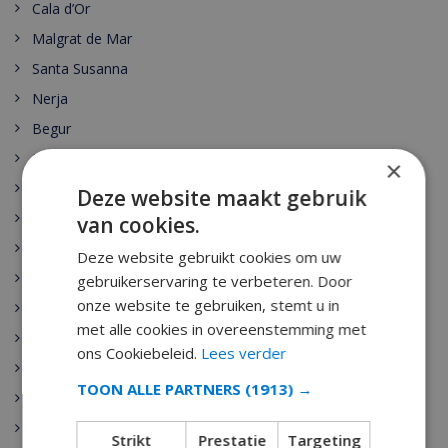
Cala d’Or
Malgrat de Mar
Santa Susanna
Nerja
Begur
Escala
×
Estartit
Deze website maakt gebruik
Pals
van cookies.
Palamos
Deze website gebruikt cookies om uw
Playa de Aro
gebruikerservaring te verbeteren. Door
onze website te gebruiken, stemt u in
Sant Antoni de Calonge
met alle cookies in overeenstemming met
Tamariu
ons Cookiebeleid.
Lees verder
Sant Feliu de Guixols
TOON ALLE PARTNERS
(1913) →
Calella
Pineda de Mar
Strikt
Prestatie
Targeting