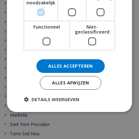
noodzakelijk
Rojales
Sant Josep de sa Talaia
Vidreres
Functioneel
Niet-
Benijófar
geclassificeerd
Santa Cristina de Aro
Pollensa
Gerona
ALLES ACCEPTEREN
Benidorm
Malaga
ALLES AFWIJZEN
Maspalomas
Cala Vadella
DETAILS WEERGEVEN
Las Palmas
Marbella
Sant Pere Pescador
Torre Soli Nou