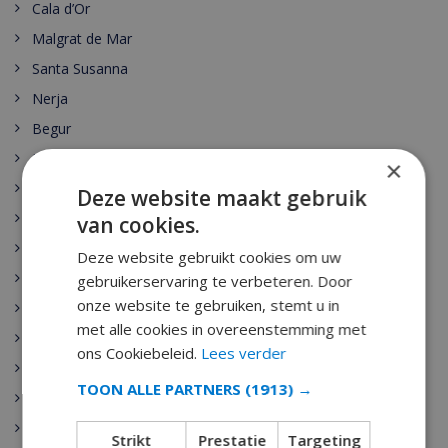
Cala d’Or
Malgrat de Mar
Santa Susanna
Nerja
Begur
Escala
×
Estartit
Deze website maakt gebruik
Pals
van cookies.
Palamos
Deze website gebruikt cookies om uw
Playa de Aro
gebruikerservaring te verbeteren. Door
onze website te gebruiken, stemt u in
Sant Antoni de Calonge
met alle cookies in overeenstemming met
Tamariu
ons Cookiebeleid.
Lees verder
Sant Feliu de Guixols
TOON ALLE PARTNERS
(1913) →
Calella
Pineda de Mar
Strikt
Prestatie
Targeting