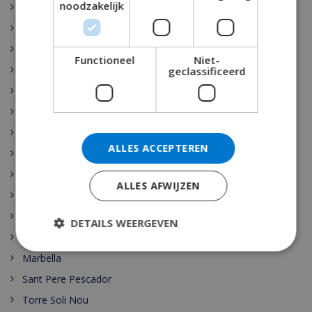
noodzakelijk
Rojales
Sant Josep de sa Talaia
Vidreres
Functioneel
Niet-
Benijófar
geclassificeerd
Santa Cristina de Aro
Pollensa
Gerona
ALLES ACCEPTEREN
Benidorm
Malaga
ALLES AFWIJZEN
Maspalomas
Cala Vadella
DETAILS WEERGEVEN
Las Palmas
Marbella
Sant Pere Pescador
Torre Soli Nou