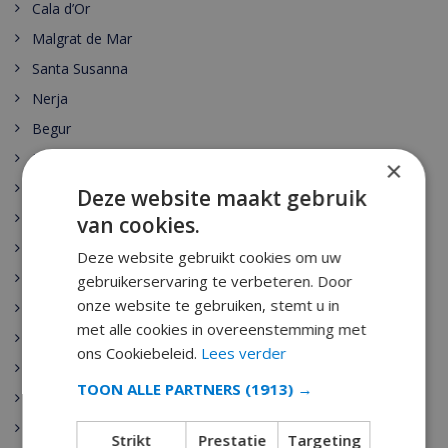
Cala d’Or
Malgrat de Mar
Santa Susanna
Nerja
Begur
Escala
×
Estartit
Deze website maakt gebruik
Pals
van cookies.
Palamos
Deze website gebruikt cookies om uw
Playa de Aro
gebruikerservaring te verbeteren. Door
onze website te gebruiken, stemt u in
Sant Antoni de Calonge
met alle cookies in overeenstemming met
Tamariu
ons Cookiebeleid.
Lees verder
Sant Feliu de Guixols
TOON ALLE PARTNERS
(1913) →
Calella
Pineda de Mar
Strikt
Prestatie
Targeting