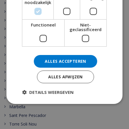
noodzakelijk
Rojales
Sant Josep de sa Talaia
Vidreres
Functioneel
Niet-
Benijófar
geclassificeerd
Santa Cristina de Aro
Pollensa
Gerona
ALLES ACCEPTEREN
Benidorm
Malaga
ALLES AFWIJZEN
Maspalomas
Cala Vadella
DETAILS WEERGEVEN
Las Palmas
Marbella
Sant Pere Pescador
Torre Soli Nou