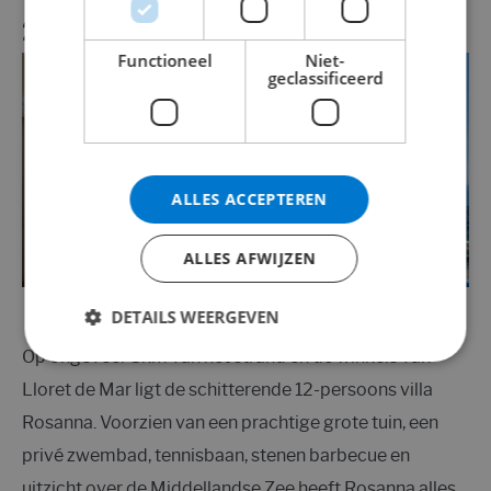
2.
Villa Rosanna
Functioneel
Niet-
geclassificeerd
ALLES ACCEPTEREN
ALLES AFWIJZEN
Bron:
Club Villamar – Villa Rosanna
DETAILS WEERGEVEN
Op ongeveer 3km van het strand en de winkels van
Lloret de Mar ligt de schitterende 12-persoons villa
Rosanna. Voorzien van een prachtige grote tuin, een
privé zwembad, tennisbaan, stenen barbecue en
uitzicht over de Middellandse Zee heeft Rosanna alles