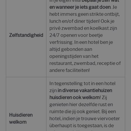
In je eigen villa
bepaal je zelf wat
en wanneer je iets gaat doen
. Je
hebt immers geen strikte ontbijt,
lunch en/of diner tijden! Ook je
privé zwembad en koelkast zijn
Zelfstandigheid
24/7 openen voor beetje
verfrissing. In een hotel ben je
altijd gebonden aan
openingstijden van het
restaurant, zwembad, receptie of
andere faciliteiten!
In tegenstelling tot in een hotel
zijn
in diverse vakantiehuizen
huisdieren ook welkom
! Zij
genieten hier dezelfde rust en
ruimte die jij ook geniet. Bij een
Huisdieren
hotel, indien je trouwe viervoeter
welkom
überhaupt is toegestaan, is de