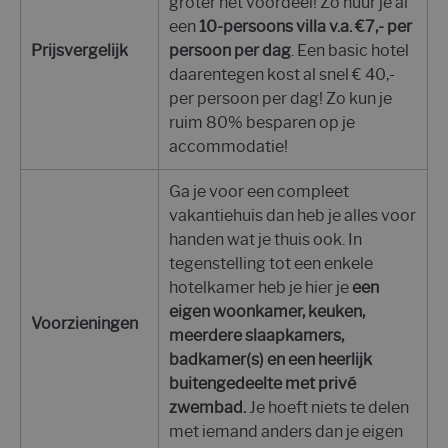
groter het voordeel! Zo huur je al
een
10-persoons villa v.a. €7,- per
Prijsvergelijk
persoon per dag
. Een basic hotel
daarentegen kost al snel € 40,-
per persoon per dag! Zo kun je
ruim 80% besparen op je
accommodatie!
Ga je voor een compleet
vakantiehuis dan heb je alles voor
handen wat je thuis ook. In
tegenstelling tot een enkele
hotelkamer heb je hier je
een
eigen woonkamer, keuken,
Voorzieningen
meerdere slaapkamers,
badkamer(s) en een heerlijk
buitengedeelte met privé
zwembad.
Je hoeft niets te delen
met iemand anders dan je eigen