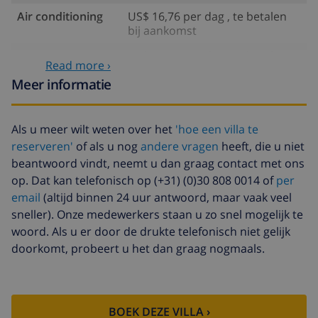
Air conditioning
US$ 16,76 per dag , te betalen
bij aankomst
Verwarming
US$ 16,76 per dag , te betalen
Read more ›
bij aankomst
Meer informatie
Huisdieren
US$ 10,05 per dag , te betalen
bij aankomst
Als u meer wilt weten over het
'hoe een villa te
Extra beddengoed
US$ 17,59 per persoon , te
reserveren'
of als u nog
andere vragen
heeft, die u niet
betalen bij aankomst
beantwoord vindt, neemt u dan graag contact met ons
Extra handdoeken
US$ 8,80 per persoon , te
op. Dat kan telefonisch op (+31) (0)30 808 0014 of
per
betalen bij aankomst
email
(altijd binnen 24 uur antwoord, maar vaak veel
sneller). Onze medewerkers staan u zo snel mogelijk te
Late checkout
US$ 113,75
woord. Als u er door de drukte telefonisch niet gelijk
Extra
gebaseerd op energie verbruik
doorkomt, probeert u het dan graag nogmaals.
schoonmaak
(US$ 52,77/HOUR)
Annuleringsfonds:
4.80% van het totale bedrag
BOEK DEZE VILLA ›