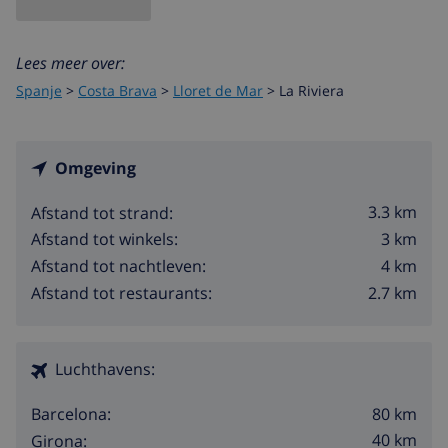
ook een totaal andere kant die te ontdekken valt. Wist
je dat Lloret de Mar ook zeer geliefd is bij families,
Lees meer over:
cultuur-, kunst- en natuurliefhebbers? Jazeker, Lloret
de Mar is
geschikt voor ieders smaak!
Stel je voor, ’s
Spanje
>
Costa Brava
>
Lloret de Mar
>
La Riviera
ochtends kun je winkelen tot je erbij neervalt. Voor
lunch proef je de traditionele Catalaanse keuken,
gevolgd door even luieren op het strand. En een
Omgeving
andere dag ontdek je de
Driehoek van Dali
of leer je
meer over een grotere stad zoals
Gerona
(Catalaans:
3.3 km
Afstand tot strand:
Girona) of
Barcelona
.
3 km
Afstand tot winkels:
4 km
Afstand tot nachtleven:
2.7 km
Afstand tot restaurants:
Luchthavens:
80 km
Barcelona:
40 km
Girona: