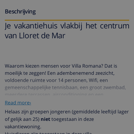
Beschrijving
Je vakantiehuis vlakbij het centrum
van Lloret de Mar
Waarom kiezen mensen voor Villa Romana? Dat is
moeilijk te zeggen! Een adembenemend zeezicht,
voldoende ruimte voor 14 personen, Wifi, een
gemeenschappelijke tennisbaan, een groot zwembad,
meerdere terrassen, airconditioning en een
barbecue…. Wat valt er niet leuk aan te vinden aan Villa
Read more›
Romana? Wil je echt een
onvergetelijke tijd
hebben
Helaas zijn groepen jongeren (gemiddelde leeftijd lager
tijdens je vakantie? Dan is het boeken van het
of gelijk aan 25)
niet
toegestaan in deze
prachtige vakantiehuis Villa Romana de eerste stap om
vakantiewoning.
je doel te bereiken. Onze duizenden gasten hebben
Huisdieren zijn toegestaan ​​in deze villa.