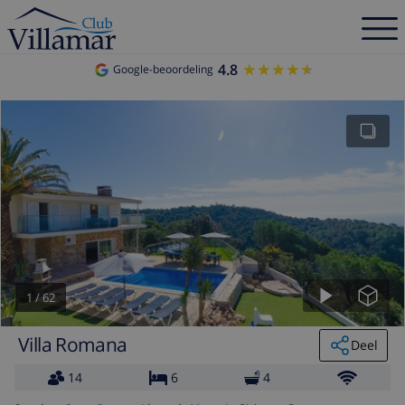
4.8
★★★★★
★★★★★
Google-beoordeling
1
/
62
Villa Romana
Deel
14
6
4