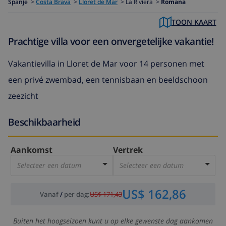
Spanje
>
Costa Brava
>
Lloret de Mar
>
La Riviera >
Romana
TOON KAART
Prachtige villa voor een onvergetelijke vakantie!
Vakantievilla in Lloret de Mar voor 14 personen met
een privé zwembad, een tennisbaan en beeldschoon
zeezicht
Beschikbaarheid
Aankomst
Vertrek
Selecteer een datum
Selecteer een datum
US$ 162,86
Vanaf
/
per dag
:
US$ 171,43
Buiten het hoogseizoen kunt u op elke gewenste dag aankomen