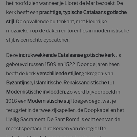
het hoofd zien wanneer je Lloret de Mar bezoekt. De
kerk heeft een
prachtige, typische Catalaans gotische
stijl
. De opvallende buitenkant, met kleurrijke
mozaïeken op de daken en torentjes in modernistische
stijl, is een echte eyecatcher.
Deze
indrukwekkende Catalaanse gotische kerk ,
is
gebouwd tussen 1509 en 1522. Door de jaren heen
heeft de kerk
verschillende stijlen
gekregen: van
Byzantijnse, Islamitische, Renaissancistische
tot
Modernistische invloeden.
Zo werd bijvoorbeeld in
1916 een
Modernistische stijl
toegevoegd, wat je
terugziet in de twee zijkapellen, de Doopkapel en het
Heilig Sacrament. De Sant Romá is echt een van de
meest spectaculaire kerken van de regio! De