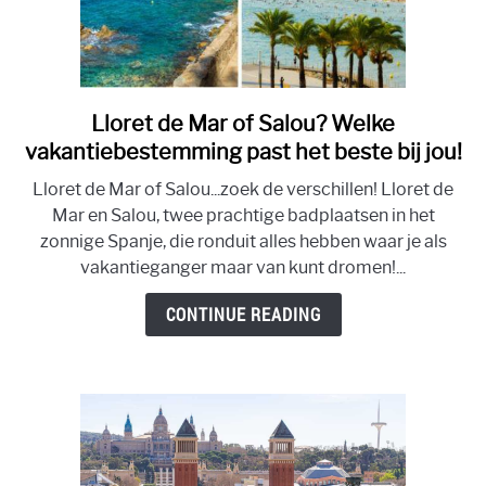
Lloret de Mar of Salou? Welke
link
to
vakantiebestemming past het beste bij jou!
Lloret
Lloret de Mar of Salou...zoek de verschillen! Lloret de
de
Mar en Salou, twee prachtige badplaatsen in het
Mar
zonnige Spanje, die ronduit alles hebben waar je als
of
vakantieganger maar van kunt dromen!...
Salou?
Welke
CONTINUE READING
vakantiebestemming
past
het
beste
bij
jou!