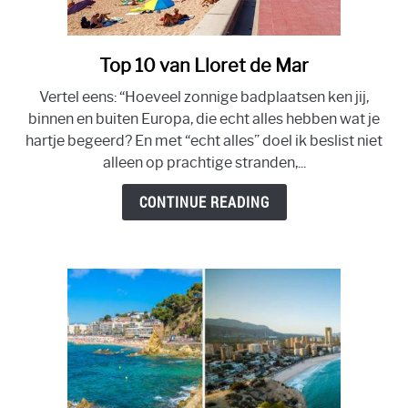
LLORET DE MAR STRAND – BESTE 8 STRANDEN OM NIET
TE MISSEN!
Top 10 van Lloret de Mar
link
to
VAKANTIE IN LLORET DE MAR 2022- 21 TIPS!
Vertel eens: “Hoeveel zonnige badplaatsen ken jij,
Top
binnen en buiten Europa, die echt alles hebben wat je
10
VILLA IN LLORET DE MAR HUREN? JE PERFECTE
hartje begeerd? En met “echt alles” doel ik beslist niet
van
VAKANTIEHUIS IN 10 STAPPEN
alleen op prachtige stranden,...
Lloret
de
CONTINUE READING
ONTDEK DE TOP 12 BESTE DISCOTHEKEN IN LLORET DE
Mar
MAR
TOP 10 VILLA’S IN LLORET DE MAR MET PRIVÉ ZWEMBAD