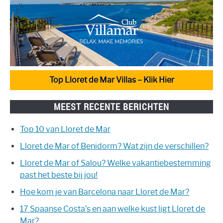
Top Lloret de Mar Villas – Klik Hier
MEEST RECENTE BERICHTEN
Top 10 van Lloret de Mar
Lloret de Mar of Benidorm? Wat zijn de verschillen?
Lloret de Mar of Salou? Welke vakantiebestemming
past het beste bij jou!
Hoe kom je van Barcelona naar Lloret de Mar?
17 Spaanse Costa’s en aan welke kust ligt Lloret de
Mar?