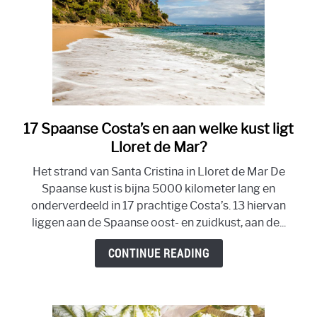
17 Spaanse Costa’s en aan welke kust ligt
link
to
Lloret de Mar?
17
Het strand van Santa Cristina in Lloret de Mar De
Spaanse
Spaanse kust is bijna 5000 kilometer lang en
Costa’s
onderverdeeld in 17 prachtige Costa’s. 13 hiervan
en
liggen aan de Spaanse oost- en zuidkust, aan de...
aan
welke
CONTINUE READING
kust
ligt
Lloret
de