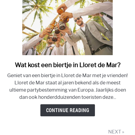
Mar?
Wat kost een biertje in Lloret de Mar?
link
to
Geniet van een biertje in Lloret de Mar met je vrienden!
Wat
Lloret de Mar staat al jaren bekend als de meest
kost
ultieme partybestemming van Europa. Jaarlijks doen
een
dan ook honderdduizenden toeristen deze...
biertje
in
CONTINUE READING
Lloret
de
Mar?
NEXT »