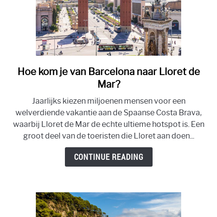
Hoe kom je van Barcelona naar Lloret de
link
to
Mar?
Hoe
Jaarlijks kiezen miljoenen mensen voor een
kom
welverdiende vakantie aan de Spaanse Costa Brava,
je
waarbij Lloret de Mar de echte ultieme hotspot is. Een
van
groot deel van de toeristen die Lloret aan doen...
Barcelona
naar
CONTINUE READING
Lloret
de
Mar?