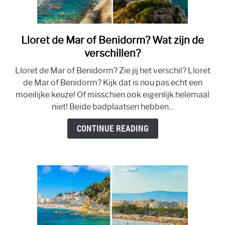
Lloret de Mar of Benidorm? Wat zijn de
link
to
verschillen?
Lloret
Lloret de Mar of Benidorm? Zie jij het verschil? Lloret
de
de Mar of Benidorm? Kijk dat is nou pas echt een
Mar
moeilijke keuze! Of misschien ook eigenlijk helemaal
of
niet! Beide badplaatsen hebben...
Benidorm?
Wat
CONTINUE READING
zijn
de
verschillen?