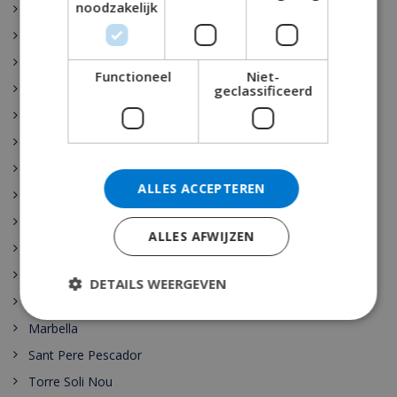
noodzakelijk
Rojales
Sant Josep de sa Talaia
Vidreres
Functioneel
Niet-
Benijófar
geclassificeerd
Santa Cristina de Aro
Pollensa
Gerona
ALLES ACCEPTEREN
Benidorm
Malaga
ALLES AFWIJZEN
Maspalomas
Cala Vadella
DETAILS WEERGEVEN
Las Palmas
Marbella
Sant Pere Pescador
Torre Soli Nou