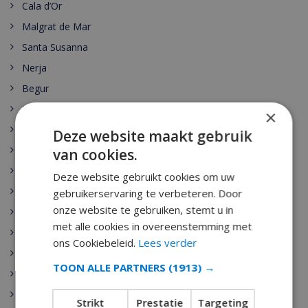
Cala d’Or
Malgrat de Mar
Santa Susanna
Nerja
Begur
Escala
×
Estartit
Deze website maakt gebruik
Pals
van cookies.
Palamos
Deze website gebruikt cookies om uw
Playa de Aro
gebruikerservaring te verbeteren. Door
onze website te gebruiken, stemt u in
Sant Antoni de Calonge
met alle cookies in overeenstemming met
Tamariu
ons Cookiebeleid.
Lees verder
Sant Feliu de Guixols
TOON ALLE PARTNERS
(1913) →
Calella
Pineda de Mar
Strikt
Prestatie
Targeting