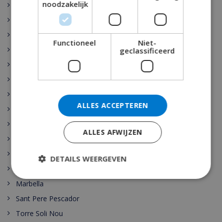
noodzakelijk
Rojales
Sant Josep de sa Talaia
Vidreres
Functioneel
Niet-
Benijófar
geclassificeerd
Santa Cristina de Aro
Pollensa
Gerona
ALLES ACCEPTEREN
Benidorm
Malaga
ALLES AFWIJZEN
Maspalomas
Cala Vadella
DETAILS WEERGEVEN
Las Palmas
Marbella
Sant Pere Pescador
Torre Soli Nou