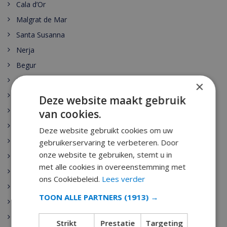
Cala d’Or
Malgrat de Mar
Santa Susanna
Nerja
Begur
Escala
×
Estartit
Deze website maakt gebruik
Pals
van cookies.
Palamos
Deze website gebruikt cookies om uw
Playa de Aro
gebruikerservaring te verbeteren. Door
onze website te gebruiken, stemt u in
Sant Antoni de Calonge
met alle cookies in overeenstemming met
Tamariu
ons Cookiebeleid.
Lees verder
Sant Feliu de Guixols
TOON ALLE PARTNERS
(1913) →
Calella
Pineda de Mar
Strikt
Prestatie
Targeting