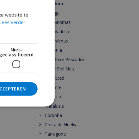
Benidorm
Malaga
ze website te
Lees verder
Maspalomas
Cala Vadella
Las Palmas
Niet-
Marbella
geclassificeerd
Sant Pere Pescador
Torre Soli Nou
Ibiza Stad
Tenerife
ACCEPTEREN
Valencia
Andalusië
Córdoba
Costa de Huelva
Tarragona