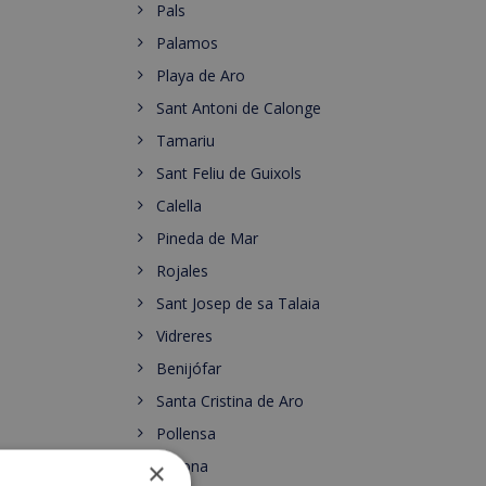
Pals
Palamos
Playa de Aro
Sant Antoni de Calonge
Tamariu
Sant Feliu de Guixols
Calella
Pineda de Mar
Rojales
Sant Josep de sa Talaia
Vidreres
Benijófar
Santa Cristina de Aro
Pollensa
Gerona
×