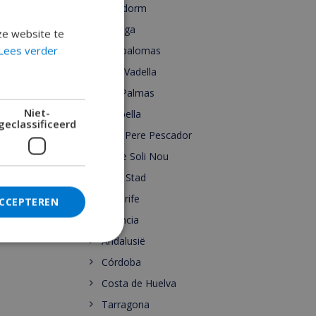
Benidorm
Malaga
ze website te
Lees verder
Maspalomas
Cala Vadella
Las Palmas
Niet-
Marbella
geclassificeerd
Sant Pere Pescador
Torre Soli Nou
Ibiza Stad
Tenerife
ACCEPTEREN
Valencia
Andalusië
Córdoba
Costa de Huelva
Tarragona