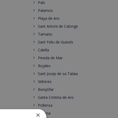
Pals
Palamos
Playa de Aro
Sant Antoni de Calonge
Tamariu
Sant Feliu de Guixols
Calella
Pineda de Mar
Rojales
Sant Josep de sa Talaia
Vidreres
Benijófar
Santa Cristina de Aro
Pollensa
Gerona
×