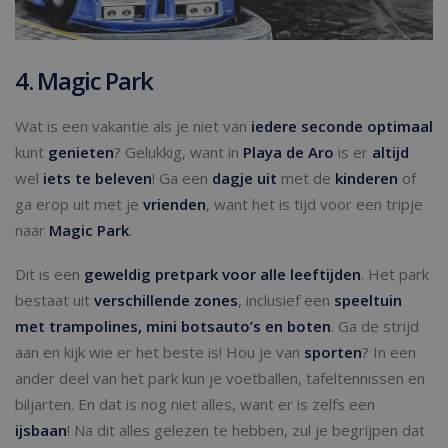
4. Magic Park
Wat is een vakantie als je niet van
iedere seconde optimaal
kunt
genieten
? Gelukkig, want in
Playa de Aro
is er
altijd
wel
iets te beleven
! Ga een
dagje uit
met de
kinderen
of
ga erop uit met je
vrienden
, want het is tijd voor een tripje
naar
Magic Park
.
Dit is een
geweldig pretpark voor alle leeftijden
. Het park
bestaat uit
verschillende zones
, inclusief een
speeltuin
met trampolines, mini botsauto’s en boten
. Ga de strijd
aan en kijk wie er het beste is! Hou je van
sporten
? In een
ander deel van het park kun je voetballen, tafeltennissen en
biljarten. En dat is nog niet alles, want er is zelfs een
ijsbaan
! Na dit alles gelezen te hebben, zul je begrijpen dat