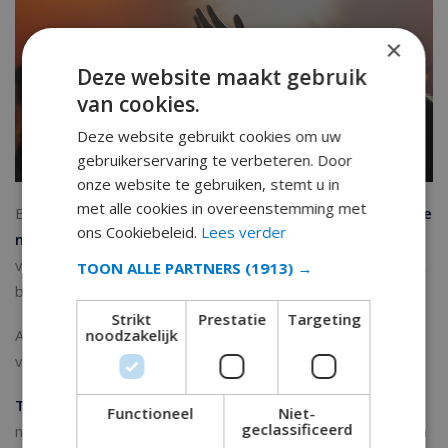
×
Deze website maakt gebruik
van cookies.
Deze website gebruikt cookies om uw
gebruikerservaring te verbeteren. Door
onze website te gebruiken, stemt u in
met alle cookies in overeenstemming met
Ben je er klaar voor om je te
ontspannen
en het
geweldige
ons Cookiebeleid.
Lees verder
nachtleven
van
Playa de Aro
te ontdekken? Ga erop uit
voor een
drankje met z’n allen
, of als je van
dansen
houdt,
TOON ALLE PARTNERS
(1913) →
bezoek de bruisende clubscene.
Strikt
Prestatie
Targeting
noodzakelijk
Aan de
promenade
zul je
vele bars, clubs en discotheken
vinden waar je de hele nacht kunt feesten tot zonsopgang.
Tip
: Probeer Pacha Box. Dit is het zusje van de beroemde
Functioneel
Niet-
geclassificeerd
nachtclub Pacha op Ibiza. Het is net zo goed als die op Ibiza