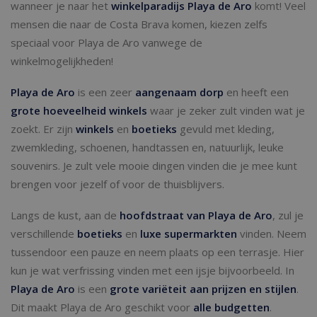
wanneer je naar het
winkelparadijs Playa de Aro
komt! Veel
mensen die naar de Costa Brava komen, kiezen zelfs
speciaal voor Playa de Aro vanwege de
winkelmogelijkheden!
Playa de Aro
is een zeer
aangenaam dorp
en heeft een
grote hoeveelheid winkels
waar je zeker zult vinden wat je
zoekt. Er zijn
winkels
en
boetieks
gevuld met kleding,
zwemkleding, schoenen, handtassen en, natuurlijk, leuke
souvenirs. Je zult vele mooie dingen vinden die je mee kunt
brengen voor jezelf of voor de thuisblijvers.
Langs de kust, aan de
hoofdstraat van Playa de Aro
, zul je
verschillende
boetieks
en
luxe supermarkten
vinden. Neem
tussendoor een pauze en neem plaats op een terrasje. Hier
kun je wat verfrissing vinden met een ijsje bijvoorbeeld. In
Playa de Aro
is een
grote variëteit aan prijzen en stijlen
.
Dit maakt Playa de Aro geschikt voor
alle budgetten
.