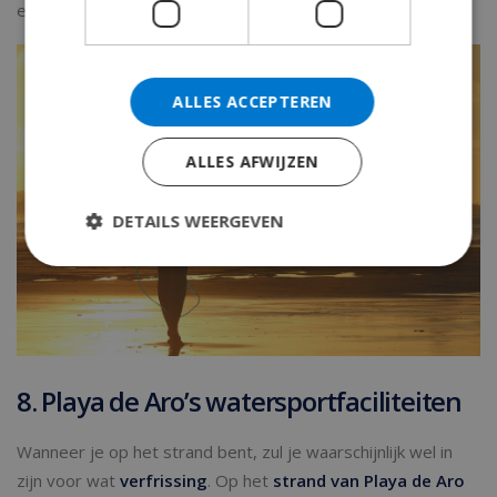
en je zult een onvergetelijke nacht beleven.
ALLES ACCEPTEREN
ALLES AFWIJZEN
DETAILS WEERGEVEN
8. Playa de Aro’s watersportfaciliteiten
Wanneer je op het strand bent, zul je waarschijnlijk wel in
zijn voor wat
verfrissing
. Op het
strand van Playa de Aro