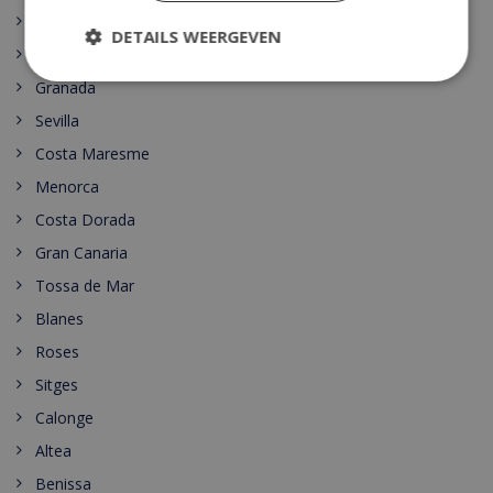
Lloret de Mar
DETAILS WEERGEVEN
Alicante
Granada
Sevilla
Costa Maresme
Menorca
Costa Dorada
Gran Canaria
Tossa de Mar
Blanes
Roses
Sitges
Calonge
Altea
Benissa