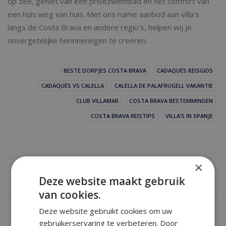
op zee, geniet van een privézwembad en het comfort van
een huis weg van huis. Met ons ruime aanbod aan villa’s
langs de Costa Brava en andere regio’s, helpen wij je
onvergetelijke herinneringen te creëren.
BESTE DORPJES COSTA BRAVA
CADAQUÉS REISGIDS
CADAQUÉS VS CALELLA
CALELLA DE PALAFRUGELL VAKANTIE
CLUB VILLAMAR
COSTA BRAVA BESTEMMINGEN
COSTA BRAVA REISTIPS
VILLA’S IN SPANJE
×
Deze website maakt gebruik
van cookies.
Deze website gebruikt cookies om uw
gebruikerservaring te verbeteren. Door