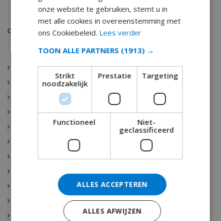
onze website te gebruiken, stemt u in
met alle cookies in overeenstemming met
CATEGORIEËN
ons Cookiebeleid.
Lees verder
TOON ALLE PARTNERS
(1913) →
Vakantiehuizen Spanje
Strikt
Prestatie
Targeting
Spanje
noodzakelijk
Vakantiehuizen Spanje
Barcelona
Functioneel
Niet-
Madrid
geclassificeerd
Seville
Costa Brava
Ibiza
ALLES ACCEPTEREN
Costa Blanca
Costa del Sol
ALLES AFWIJZEN
Mallorca