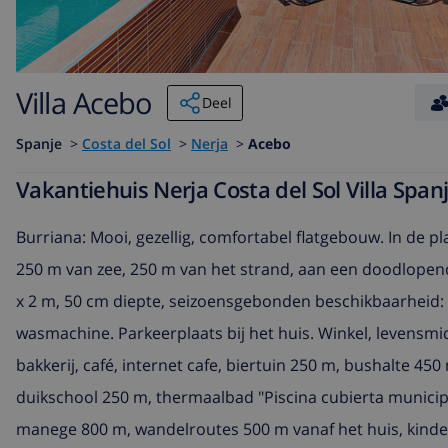
Villa Acebo
Deel
Spanje
>
Costa del Sol
>
Nerja
>
Acebo
Vakantiehuis Nerja Costa del Sol Villa Spa
Burriana: Mooi, gezellig, comfortabel flatgebouw. In de pla
250 m van zee, 250 m van het strand, aan een doodlopen
x 2 m, 50 cm diepte, seizoensgebonden beschikbaarheid: 01.J
wasmachine. Parkeerplaats bij het huis. Winkel, levensm
bakkerij, café, internet cafe, biertuin 250 m, bushalte 45
duikschool 250 m, thermaalbad "Piscina cubierta municipa
manege 800 m, wandelroutes 500 m vanaf het huis, kinder