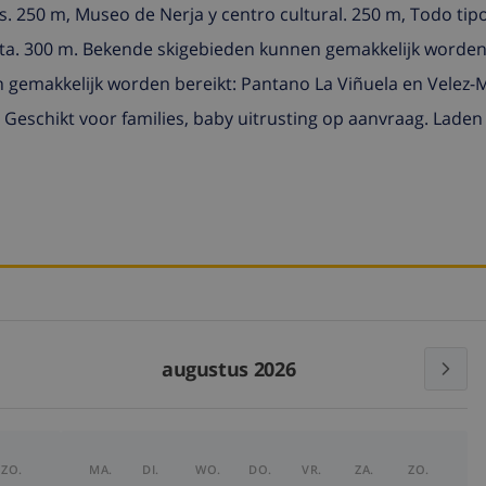
s. 250 m, Museo de Nerja y centro cultural. 250 m, Todo tip
cleta. 300 m. Bekende skigebieden kunnen gemakkelijk worden
gemakkelijk worden bereikt: Pantano La Viñuela en Velez-
 Geschikt voor families, baby uitrusting op aanvraag. Laden
augustus 2026
ZO.
MA.
DI.
WO.
DO.
VR.
ZA.
ZO.