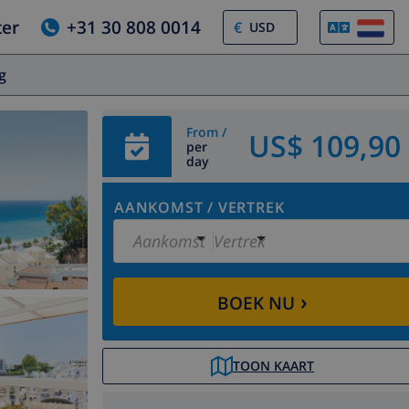
ter
+31 30 808 0014
€
og
From /
US$ 109,90
per
day
AANKOMST
/
VERTREK
Aankomst
Vertrek
›
BOEK NU
TOON KAART