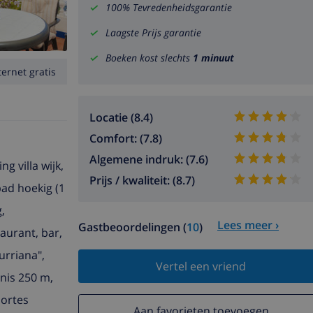
100% Tevredenheidsgarantie
Laagste Prijs garantie
Boeken kost slechts
1 minuut
ternet gratis
Locatie (8.4)
Comfort: (7.8)
Algemene indruk: (7.6)
g villa wijk,
Prijs / kwaliteit: (8.7)
ad hoekig (1
,
Lees meer ›
Gastbeoordelingen (
10
)
aurant, bar,
urriana",
Vertel een vriend
nnis 250 m,
portes
Aan favorieten toevoegen