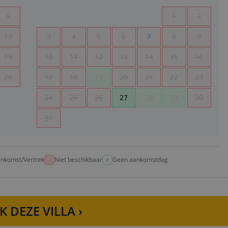
5
1
2
12
3
4
5
6
7
8
9
19
10
11
12
13
14
15
16
26
17
18
19
20
21
22
23
24
25
26
27
28
29
30
31
nkomst/Vertrek
Niet beschikbaar
Geen aankomstdag
K DEZE VILLA ›