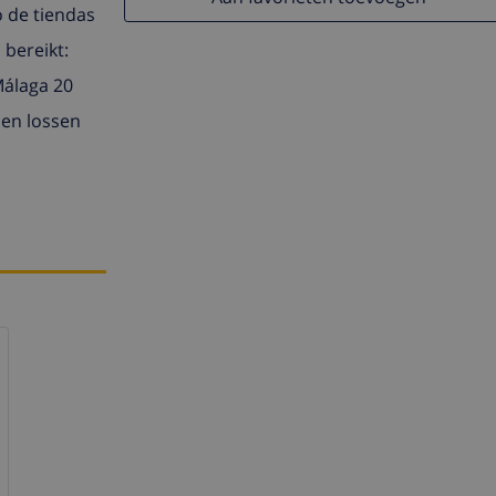
o de tiendas
 bereikt:
Málaga 20
 en lossen