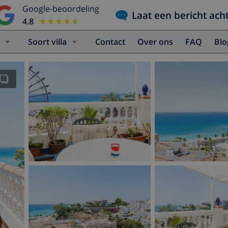
Google-beoordeling
Laat een bericht ach
4.8
★★★★★
★★★★★
Soort villa
Contact
Over ons
FAQ
Bl