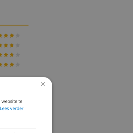
×
 website te
Lees verder
he
ventilator. 1