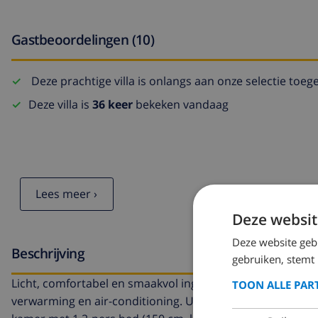
Gastbeoordelingen (10)
Deze prachtige villa is onlangs aan onze selectie toe
Deze villa is
36 keer
bekeken vandaag
Lees meer ›
Deze websit
Deze website geb
Beschrijving
gebruiken, stemt
Licht, comfortabel en smaakvol ingericht: woon-/eetkamer 
TOON ALLE PAR
verwarming en air-conditioning. Uitgang naar het terras. 