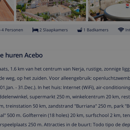
4 Personen
2 Slaapkamers
1 Badkamers
In
nje huren Acebo
ats, 1.6 km van het centrum van Nerja, rustige, zonnige liggin
de weg, op het zuiden. Voor alleengebruik: openluchtzwemb
an. - 31.Dec.). In het huis: Internet (WiFi), air-conditioning
iddelenwinkel, supermarkt 250 m, winkelcentrum 20 km, rest
0 m, treinstation 50 km, zandstrand "Burriana" 250 m, park "B
l" 500 m. Golfterrein (18 holes) 20 km, surfschool 2 km, te
speelplaats 250 m. Attracties in de buurt: Todo tipo de de