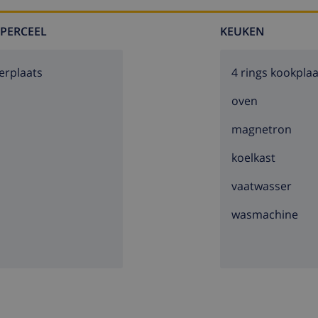
 PERCEEL
KEUKEN
erplaats
4 rings kookplaa
s
oven
magnetron
koelkast
vaatwasser
wasmachine