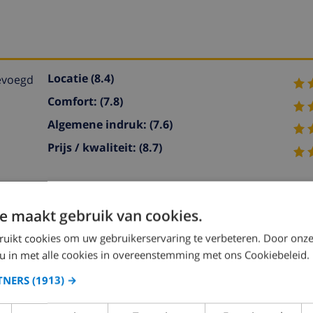
Locatie
(8.4)
gevoegd
Comfort:
(7.8)
Algemene indruk:
(7.6)
Prijs / kwaliteit:
(8.7)
e maakt gebruik van cookies.
ruikt cookies om uw gebruikerservaring te verbeteren. Door onze
 u in met alle cookies in overeenstemming met ons Cookiebeleid.
met eettafel, bar, TV, internationale TV-zenders, elektrisc
TNERS
(1913) →
1 kamer met 1 uitschuifbaar bed (2 x 90 cm, lengte 190 cm), 