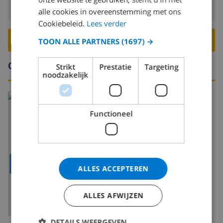
Vertrek:
Voor: 10:00
alle cookies in overeenstemming met ons
Cookiebeleid.
Lees verder
BOEK DEZE VILLA ›
TOON ALLE PARTNERS
(1697) →
Omgeving
Strikt
Prestatie
Targeting
noodzakelijk
Lees meer over:
Spanje
>
Costa Blanca
>
Javea
Functioneel
TOON KAART
ALLES ACCEPTEREN
ALLES AFWIJZEN
DETAILS WEERGEVEN