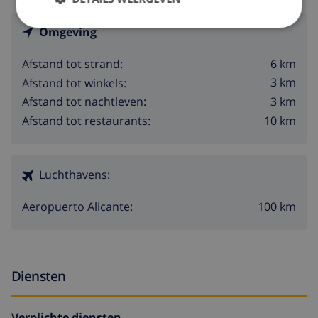
Omgeving
6 km
Afstand tot strand:
3 km
Afstand tot winkels:
3 km
Afstand tot nachtleven:
10 km
Afstand tot restaurants:
Luchthavens:
100 km
Aeropuerto Alicante:
Diensten
Verplichte diensten