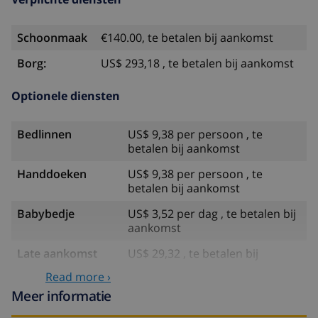
Schoonmaak
€140.00, te betalen bij aankomst
Borg:
US$ 293,18 , te betalen bij aankomst
Optionele diensten
Bedlinnen
US$ 9,38 per persoon , te
betalen bij aankomst
Handdoeken
US$ 9,38 per persoon , te
betalen bij aankomst
Babybedje
US$ 3,52 per dag , te betalen bij
aankomst
Late aankomst
US$ 29,32 , te betalen bij
aankomst
Read more ›
Extra beddengoed
US$ 17,59 per persoon , te
Meer informatie
betalen bij aankomst