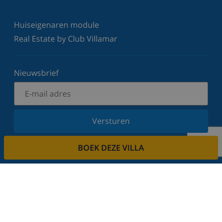
Huiseigenaren module
Real Estate by Club Villamar
Nieuwsbrief
Versturen
Schrijf u in voor onze nieuwsbrief en blijf op de
BOEK DEZE VILLA
hoogte van de laatste nieuwtjes en aanbiedingen.
Wij respecteren uw privacy.