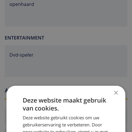
openhaard
ENTERTAINMENT
dvd-speler
Aankomst- en vertrektijden
×
Deze website maakt gebruik
van cookies.
Aankomst:
Vanaf 16:00 voor 18:00
Deze website gebruikt cookies om uw
gebruikerservaring te verbeteren. Door
onze website te gebruiken, stemt u in met