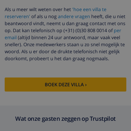
Extra handdoeken
US$ 8,80 per persoon , te
Als u meer wilt weten over het
'hoe een villa te
betalen bij aankomst
reserveren'
of als u nog
andere vragen
heeft, die u niet
Late checkout
US$ 113,75
beantwoord vindt, neemt u dan graag contact met ons
op. Dat kan telefonisch op (+31) (0)30 808 0014 of
per
Extra
gebaseerd op energie verbruik
email
(altijd binnen 24 uur antwoord, maar vaak veel
schoonmaak
(US$ 52,77/HOUR)
sneller). Onze medewerkers staan u zo snel mogelijk te
Annuleringsfonds:
4.80% van het totale bedrag
woord. Als u er door de drukte telefonisch niet gelijk
doorkomt, probeert u het dan graag nogmaals.
BOEK DEZE VILLA ›
Wat onze gasten zeggen op Trustpilot