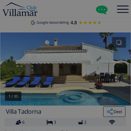
4.8
★★★★★
★★★★★
Google-beoordeling
1
/
30
Villa Tadorna
Deel
6
3
2