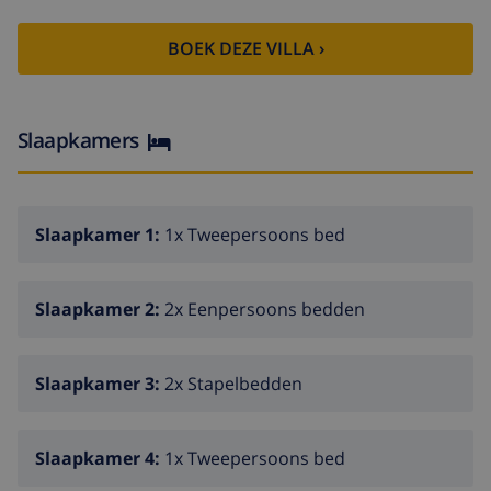
woonkamer
open haard in de woonkamer (hout)
BOEK DEZE VILLA ›
4 slaapkamers en 3 badkamers
satelliet antenne
Slaapkamers
wasmachine in de keuken
Keuken
Slaapkamer 1:
1x Tweepersoons bed
keuken met gasfornuis, electrische oven,
magnetron, afwasmachine, koel-vriescombinatie,
koffiezetapparaat, waterkoker, mixer en
Slaapkamer 2:
2x Eenpersoons bedden
broodrooster
Slaapkamers en badkamers
Slaapkamer 3:
2x Stapelbedden
slaapkamer met tweepersoonsbed
Slaapkamer 4:
1x Tweepersoons bed
slaapkamer met 2 eenpersoonsbedden