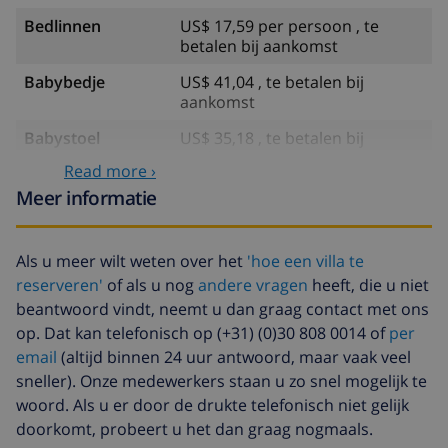
Bedlinnen
US$ 17,59 per persoon , te
betalen bij aankomst
Babybedje
US$ 41,04 , te betalen bij
aankomst
Babystoel
US$ 35,18 , te betalen bij
aankomst
Read more ›
Internet
US$ 5,86 per dag , te betalen bij
Meer informatie
aankomst
Huisdieren
US$ 58,64 , te betalen bij
Als u meer wilt weten over het
'hoe een villa te
aankomst
reserveren'
of als u nog
andere vragen
heeft, die u niet
Annuleringsfonds:
4.80% van het totale bedrag
beantwoord vindt, neemt u dan graag contact met ons
op. Dat kan telefonisch op (+31) (0)30 808 0014 of
per
email
(altijd binnen 24 uur antwoord, maar vaak veel
sneller). Onze medewerkers staan u zo snel mogelijk te
woord. Als u er door de drukte telefonisch niet gelijk
doorkomt, probeert u het dan graag nogmaals.