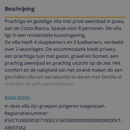
Beschrijving
Prachtige en gezellige villa met privé zwembad in Javea,
aan de Costa Blanca, Spanje voor 8 personen. De villa
ligt in een residentiële kustomgeving.
De villa heeft 4 slaapkamers en 3 badkamers, verdeeld
over 2 woonlagen. De accommodatie biedt privacy,
een prachtige tuin met gazon, gravel en bomen, een
prachtig zwembad en prachtig uitzicht op de zee. Het
comfort en de nabijheid van het strand maken dit een
geschikte villa om uw vakantie te vieren met familie of
vrienden en zelfs uw huisdieren.
Read more›
Interieur van de villa
In deze villa zijn groepen jongeren toegestaan.
villa met 2 woonlagen
Registratienummer:
ESFCTU000003071000237403000000000000000000VT-
woon-/eetkamer met televisie
436973A2