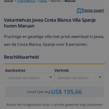
Spanje
>
Costa Blanca
>
Javea
>
Marina >
Maruan
TOON KAART
Vakantiehuis Javea Costa Blanca Villa Spanje
huren Maruan
Prachtige en gezellige villa met privé zwembad in Javea,
aan de Costa Blanca, Spanje voor 8 personen.
Beschikbaarheid
Aankomst
Vertrek
Selecteer een datum
Selecteer een datum
US$ 195,66
Vanaf
/
per dag
:
Buiten het hoogseizoen kunt u op elke gewenste dag aankomen