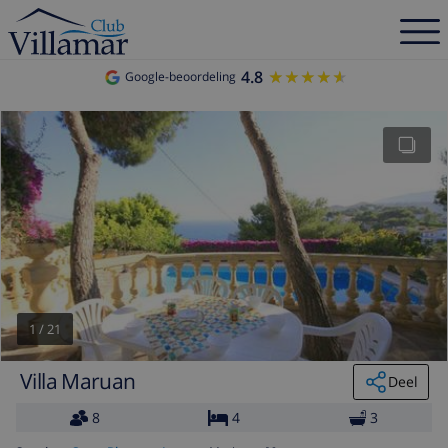
4.8
★★★★★
★★★★★
Google-beoordeling
1
/
21
Villa Maruan
Deel
8
4
3