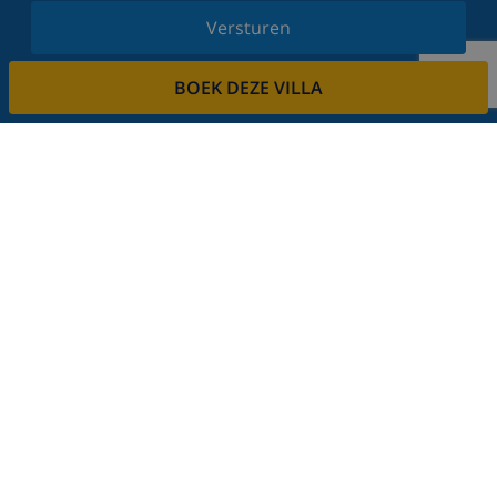
Versturen
Schrijf u in voor onze nieuwsbrief en blijf op de
BOEK DEZE VILLA
hoogte van de laatste nieuwtjes en aanbiedingen.
Wij respecteren uw privacy.
Verhuur uw vakantiehuis
Wilt u uw villa via ons verhuren?
Lees meer