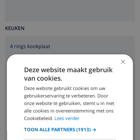
receptieservice
Código de Consellería de Turismo: AT-436973-A
KEUKEN
Diensten tegen meerprijs
4 rings kookplaat
internet (WiFi)
beddengoed en handdoeken
×
oven
Deze website maakt gebruik
half pension en ontbijt
magnetron
van cookies.
airportservice
koelkast
Deze website gebruikt cookies om uw
kook service, wasserette service en babysit service
gebruikerservaring te verbeteren. Door
broodrooster
extra bed en kinderbed/babybed (op aanvraag)
onze website te gebruiken, stemt u in met
vaatwasser
alle cookies in overeenstemming met ons
Sportactiviteiten
Cookiebeleid.
Lees verder
wasmachine
tennis (binnen 5 kilometer van de villa)
TOON ALLE PARTNERS
(1913) →
paardrijden (binnen 10 kilometer van de villa)