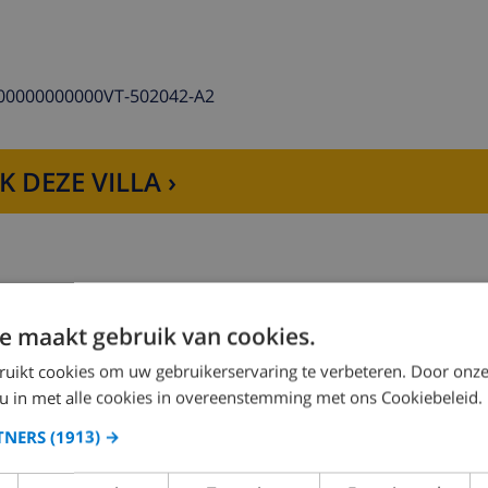
00000000000VT-502042-A2
K DEZE VILLA ›
magnetron, vaatwasser, koelkast-vriescombinatie, koffiezet
l bed en en-suite badkamer
e maakt gebruik van cookies.
Slaapkamer 2:
1x Tweepersoons bed
ruikt cookies om uw gebruikerservaring te verbeteren. Door onze
 en toilet
 u in met alle cookies in overeenstemming met ons Cookiebeleid.
et
TNERS
(1913) →
Slaapkamer 4:
1x Tweepersoons bed
che en toilet