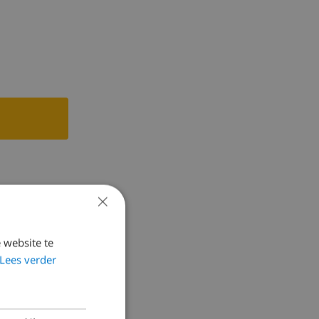
apparaat,
×
 website te
Lees verder