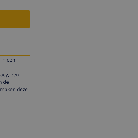
 in een
vacy, een
n de
r maken deze