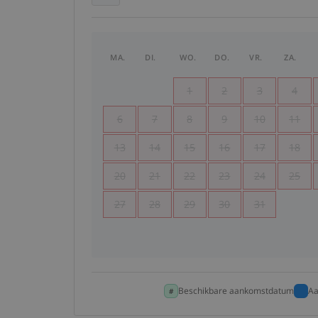
MA.
DI.
WO.
DO.
VR.
ZA.
1
2
3
4
6
7
8
9
10
11
13
14
15
16
17
18
20
21
22
23
24
25
27
28
29
30
31
Beschikbare aankomstdatum
Aa