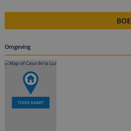
receptiedienst en 24-uurs noodservice
tafeltennis
BOE
vloerverwarming en airconditioning
Faciliteiten en diensten tegen extra kosten
Omgeving
luchthavenservice
extra bed en kinderbedje (op aanvraag)
Vermaak en recreatieve activiteiten voor uw vakantie 
discotheek, bar en promenade (Paseo Marítimo) (binne
Bezienswaardigheden en cultuur in Javea, Costa Blan
TOON KAART
museum (Histórico de Javea, Javea), kerk (Virgen de Lo
de Javea, Javea), gebouw met architectuur (Pueblo de Ja
kilometer van de accommodatie)