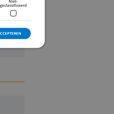
Niet-
geclassificeerd
ACCEPTEREN