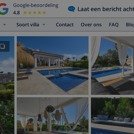
Google-beoordeling
Laat een bericht ach
4.8
★★★★★
★★★★★
Soort villa
Contact
Over ons
FAQ
Bl