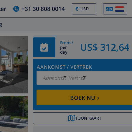
ter
+31 30 808 0014
€
og
From /
US$ 312,64
per
day
AANKOMST
/
VERTREK
Aankomst
Vertrek
›
BOEK NU
TOON KAART