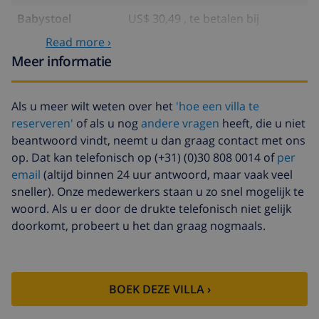
Babystoel
US$ 30,49 , te betalen bij
aankomst
Read more ›
Extra beddengoed
US$ 17,59 per persoon , te
Meer informatie
betalen bij aankomst
Extra handdoeken
US$ 8,80 per persoon , te
Als u meer wilt weten over het
'hoe een villa te
betalen bij aankomst
reserveren'
of als u nog
andere vragen
heeft, die u niet
Late checkout
US$ 113,75
beantwoord vindt, neemt u dan graag contact met ons
op. Dat kan telefonisch op (+31) (0)30 808 0014 of
per
Extra
gebaseerd op energie verbruik
email
(altijd binnen 24 uur antwoord, maar vaak veel
schoonmaak
(US$ 52,77/HOUR)
sneller). Onze medewerkers staan u zo snel mogelijk te
Annuleringsfonds:
4.80% van het totale bedrag
woord. Als u er door de drukte telefonisch niet gelijk
doorkomt, probeert u het dan graag nogmaals.
BOEK DEZE VILLA ›