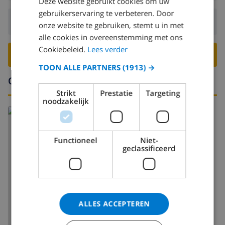
discotheek, nachtclub en bar (binnen 1000 meter
Deze website gebruikt cookies om uw
van het appartement)
gebruikerservaring te verbeteren. Door
Vertrek:
Voor: 09:00
onze website te gebruiken, stemt u in met
promenade (binnen 5 kilometer van het
alle cookies in overeenstemming met ons
appartement)
Cookiebeleid.
Lees verder
BOEK DEZE VILLA ›
Sportactiviteiten
TOON ALLE PARTNERS
(1913) →
Omgeving
tennis, fietsen, vissen en surfen (binnen 1000 meter
Strikt
Prestatie
Targeting
van het appartement)
noodzakelijk
paardrijden, kajakken en waterskiën (binnen 5
kilometer van het appartement)
Functioneel
Niet-
golf (binnen 10 kilometer van het appartement)
geclassificeerd
raften (binnen 50 kilometer van het appartement)
TOON KAART
ALLES ACCEPTEREN