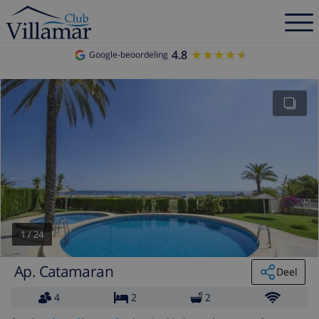
4.8
★★★★★
★★★★★
Google-beoordeling
1
/
24
Ap. Catamaran
Deel
4
2
2