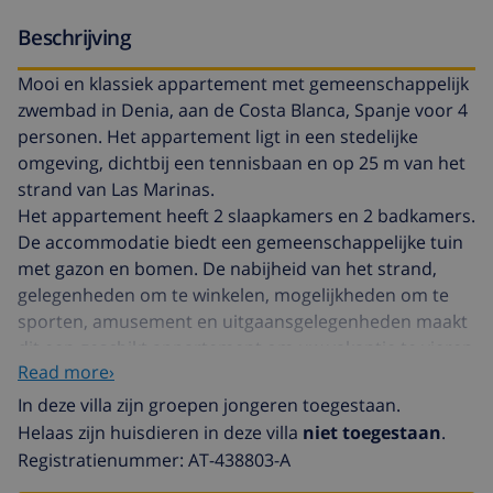
Beschrijving
Mooi en klassiek appartement met gemeenschappelijk
zwembad in Denia, aan de Costa Blanca, Spanje voor 4
personen. Het appartement ligt in een stedelijke
omgeving, dichtbij een tennisbaan en op 25 m van het
strand van Las Marinas.
Het appartement heeft 2 slaapkamers en 2 badkamers.
De accommodatie biedt een gemeenschappelijke tuin
met gazon en bomen. De nabijheid van het strand,
gelegenheden om te winkelen, mogelijkheden om te
sporten, amusement en uitgaansgelegenheden maakt
dit een geschikt appartement om uw vakantie te vieren
Read more›
met familie of vrienden.
In deze villa zijn groepen jongeren toegestaan.
Interieur van het appartement
Helaas zijn huisdieren in deze villa
niet toegestaan
.
Registratienummer: AT-438803-A
woon-/eetkamer met air conditioning, televisie, dvd-