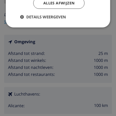
ALLES AFWIJZEN
Lees meer over:
DETAILS WEERGEVEN
Spanje
>
Costa Blanca
>
Denia
>
Les Marines
Omgeving
25 m
Afstand tot strand:
1000 m
Afstand tot winkels:
1000 m
Afstand tot nachtleven:
1000 m
Afstand tot restaurants:
Luchthavens:
100 km
Alicante: