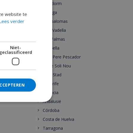
Benidorm
Malaga
ze website te
Lees verder
Maspalomas
Cala Vadella
Las Palmas
Niet-
Marbella
geclassificeerd
Sant Pere Pescador
Torre Soli Nou
Ibiza Stad
Tenerife
ACCEPTEREN
Valencia
Andalusië
Córdoba
Costa de Huelva
Tarragona