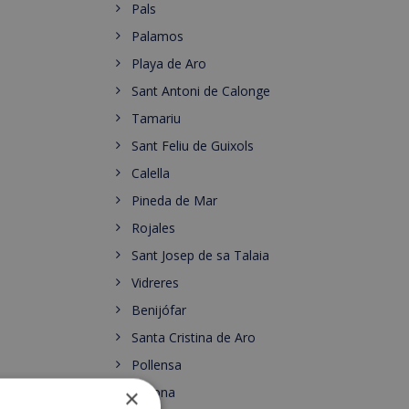
Pals
Palamos
Playa de Aro
Sant Antoni de Calonge
Tamariu
Sant Feliu de Guixols
Calella
Pineda de Mar
Rojales
Sant Josep de sa Talaia
Vidreres
Benijófar
Santa Cristina de Aro
Pollensa
Gerona
×