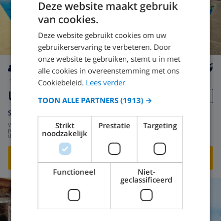
Deze website maakt gebruik
van cookies.
Deze website gebruikt cookies om uw
gebruikerservaring te verbeteren. Door
onze website te gebruiken, stemt u in met
alle cookies in overeenstemming met ons
4
800m
wifi
2
1
Cookiebeleid.
Lees verder
Ubrique
TOON ALLE PARTNERS
(1913) →
Spanje
-
Mallorca
-
Alcudia
Strikt
Prestatie
Targeting
vanaf
/
US$ 134,08
per
noodzakelijk
dag
BEKIJK DEZE VILLA
›
Functioneel
Niet-
geclassificeerd
9.0
/ 10 |
11
BEOORDELINGEN