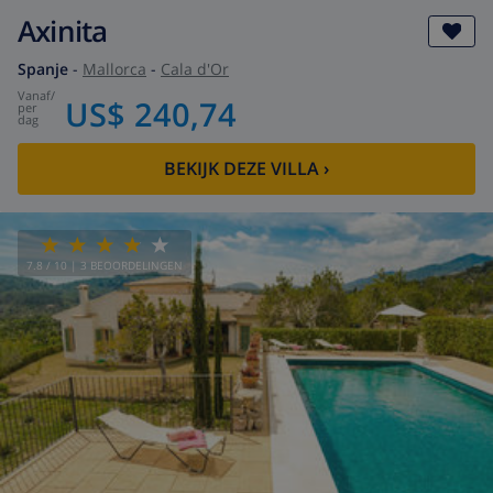
Axinita
Spanje
-
Mallorca
-
Cala d'Or
vanaf
/
US$ 240,74
per
dag
BEKIJK DEZE VILLA
›
7.8
/ 10 |
3
BEOORDELINGEN