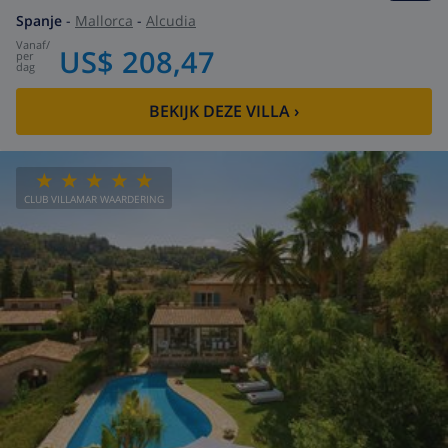
Spanje
-
Mallorca
-
Alcudia
vanaf
/
US$ 208,47
per
dag
BEKIJK DEZE VILLA
›
CLUB VILLAMAR WAARDERING