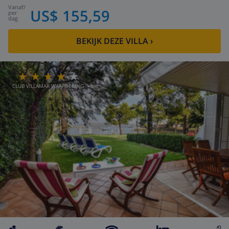
vanaf
/
US$ 155,59
per
dag
BEKIJK DEZE VILLA
›
CLUB VILLAMAR WAARDERING