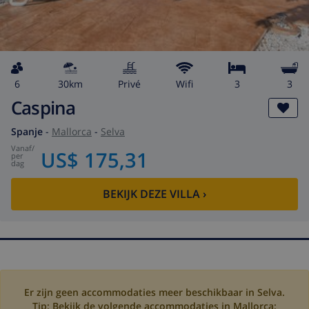
6
30km
privé
wifi
3
3
Caspina
Spanje
-
Mallorca
-
Selva
vanaf
/
US$ 175,31
per
dag
BEKIJK DEZE VILLA
›
Er zijn geen accommodaties meer beschikbaar in Selva.
Tip: Bekijk de volgende accommodaties in Mallorca: