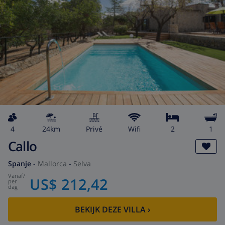
4
24km
privé
wifi
2
1
Callo
Spanje
-
Mallorca
-
Selva
vanaf
/
US$ 212,42
per
dag
BEKIJK DEZE VILLA
›