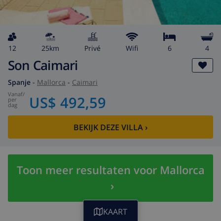
12
25km
privé
wifi
6
4
Son Caimari
Spanje
-
Mallorca
-
Caimari
vanaf
/
US$ 492,59
per
dag
BEKIJK DEZE VILLA
›
Toon meer resultaten voor Mallorca
›
KAART