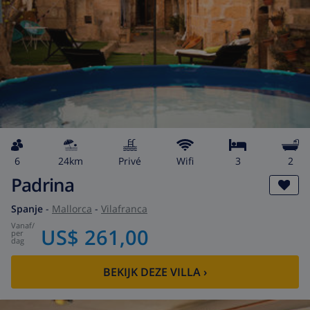
6
24km
privé
wifi
3
2
Padrina
Spanje
-
Mallorca
-
Vilafranca
vanaf
/
US$ 261,00
per
dag
BEKIJK DEZE VILLA
›