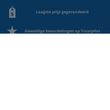
Laagste prijs gegarandeerd
Geweldige beoordelingen op Trustpilot
Professionele Schoonmaak
Veilige betaling