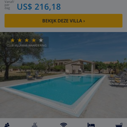
vanaf
/
US$ 216,18
per
dag
BEKIJK DEZE VILLA
›
CLUB VILLAMAR WAARDERING