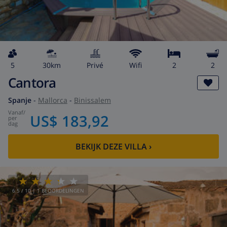
5
30km
privé
wifi
2
2
Cantora
Spanje
-
Mallorca
-
Binissalem
vanaf
/
US$ 183,92
per
dag
BEKIJK DEZE VILLA
›
6.5
/ 10 |
1
BEOORDELINGEN