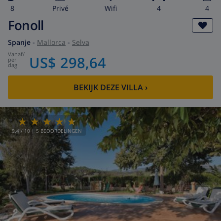
8
privé
wifi
4
4
Fonoll
Spanje
-
Mallorca
-
Selva
vanaf
/
US$ 298,64
per
dag
BEKIJK DEZE VILLA
›
9.4
/ 10 |
5
BEOORDELINGEN