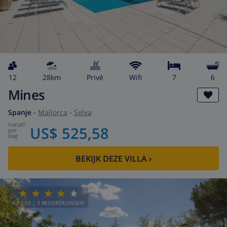
12
28km
privé
wifi
7
6
Mines
Spanje
-
Mallorca
-
Selva
vanaf
/
US$ 525,58
per
dag
BEKIJK DEZE VILLA
›
8.7
/ 10 |
3
BEOORDELINGEN