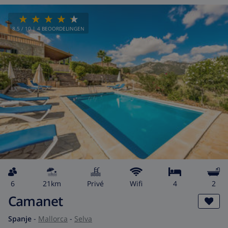
8.5
/ 10 |
4
BEOORDELINGEN
6
21km
privé
wifi
4
2
Camanet
Spanje
-
Mallorca
-
Selva