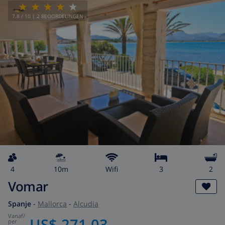
7.8
/ 10 |
2
BEOORDELINGEN
4
10m
wifi
3
2
Vomar
Spanje
-
Mallorca
-
Alcudia
vanaf
/
US$ 271,03
per