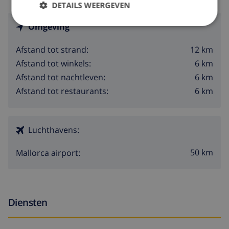
DETAILS WEERGEVEN
Omgeving
12 km
Afstand tot strand:
6 km
Afstand tot winkels:
6 km
Afstand tot nachtleven:
6 km
Afstand tot restaurants:
Luchthavens:
50 km
Mallorca airport:
Diensten