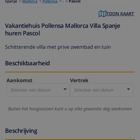
Spanje
>
Mallorca
>
Pollensa
>
- >
Pascol
TOON KAART
Vakantiehuis Pollensa Mallorca Villa Spanje
huren Pascol
Schitterende villa met prive zwembad en tuin
Beschikbaarheid
Aankomst
Vertrek
Selecteer een datum
Selecteer een datum
Buiten het hoogseizoen kunt u op elke gewenste dag aankomen
Beschrijving