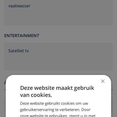
vaatwasser
ENTERTAINMENT
Satelliet tv
×
Aankomst- en vertrektijden
Deze website maakt gebruik
van cookies.
Deze website gebruikt cookies om uw
Aankomst:
Vanaf 15:00 voor 21:00
gebruikerservaring te verbeteren. Door
onze website te gebruiken, stemt u in met