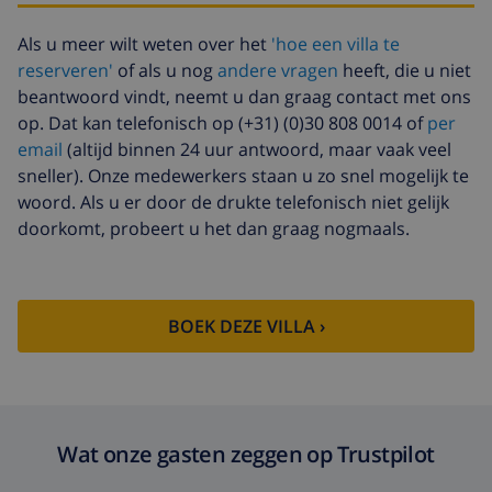
Annuleringsfonds:
4.80% van het totale bedrag
Als u meer wilt weten over het
'hoe een villa te
reserveren'
of als u nog
andere vragen
heeft, die u niet
beantwoord vindt, neemt u dan graag contact met ons
op. Dat kan telefonisch op (+31) (0)30 808 0014 of
per
email
(altijd binnen 24 uur antwoord, maar vaak veel
sneller). Onze medewerkers staan u zo snel mogelijk te
woord. Als u er door de drukte telefonisch niet gelijk
doorkomt, probeert u het dan graag nogmaals.
BOEK DEZE VILLA ›
Wat onze gasten zeggen op Trustpilot