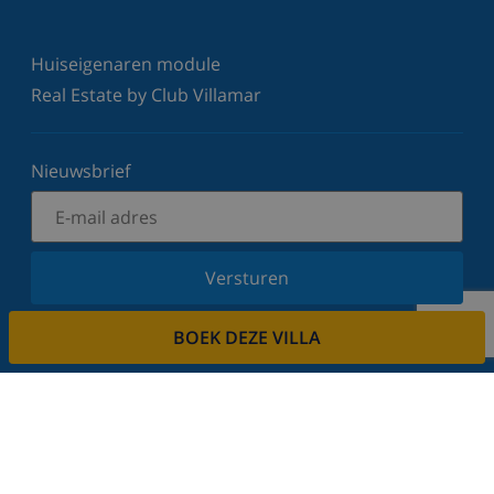
Huiseigenaren module
Real Estate by Club Villamar
Nieuwsbrief
Versturen
Schrijf u in voor onze nieuwsbrief en blijf op de
BOEK DEZE VILLA
hoogte van de laatste nieuwtjes en aanbiedingen.
Wij respecteren uw privacy.