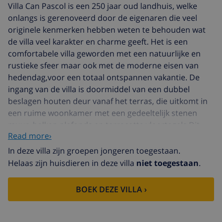
Villa Can Pascol is een 250 jaar oud landhuis, welke
onlangs is gerenoveerd door de eigenaren die veel
originele kenmerken hebben weten te behouden wat
de villa veel karakter en charme geeft. Het is een
comfortabele villa geworden met een natuurlijke en
rustieke sfeer maar ook met de moderne eisen van
hedendag,voor een totaal ontspannen vakantie. De
ingang van de villa is doormiddel van een dubbel
beslagen houten deur vanaf het terras, die uitkomt in
een ruime woonkamer met een gedeeltelijk stenen
muur, balken plafonds en terracotta vloertegels Dit
Read more›
geeft een gezellige sfeer en een comfortabele sfeer wat
is aangevuld met satelliet-tv. Een stenen toog leidt tot
In deze villa zijn groepen jongeren toegestaan.
een aparte eetkamer met deuren die toegang geven
Helaas zijn huisdieren in deze villa
niet toegestaan
.
tot het terras. Aan de linkerzijde van de woonkamer is
er een hal die leidt naar de garage en een kleine
BOEK DEZE VILLA ›
doucheruimte. Aan de linkerkant van de eethoek
vinden we een ruime moderne keuken volledig
uitgerust met koelkast / vriezer, elektrische oven, gas