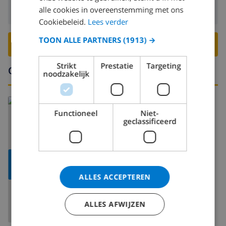
alle cookies in overeenstemming met ons
Vertrek:
Voor: 10:00
Cookiebeleid.
Lees verder
TOON ALLE PARTNERS
(1913) →
BOEK DEZE VILLA ›
Strikt
Prestatie
Targeting
Omgeving
noodzakelijk
Lees meer over:
Functioneel
Niet-
Spanje
>
Mallorca
>
Pollensa
>
-
geclassificeerd
TOON
KAART
ALLES ACCEPTEREN
ALLES AFWIJZEN