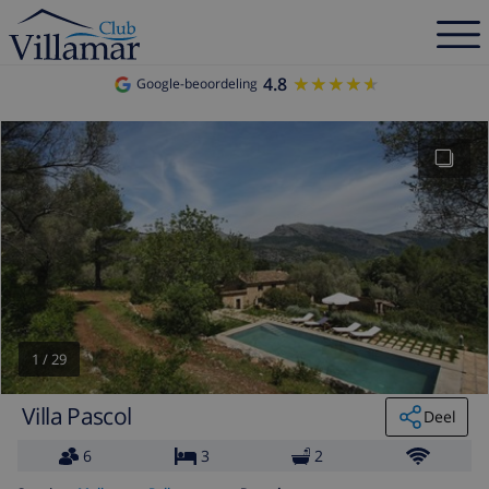
4.8
★★★★★
★★★★★
Google-beoordeling
1
/
29
Villa Pascol
Deel
6
3
2