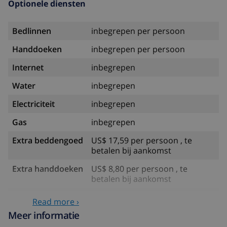
Optionele diensten
Bedlinnen
inbegrepen per persoon
Handdoeken
inbegrepen per persoon
Internet
inbegrepen
Water
inbegrepen
Electriciteit
inbegrepen
Gas
inbegrepen
Extra beddengoed
US$ 17,59 per persoon , te
betalen bij aankomst
Extra handdoeken
US$ 8,80 per persoon , te
betalen bij aankomst
Late checkout
US$ 113,75
Read more ›
Meer informatie
Extra
gebaseerd op energie verbruik
schoonmaak
(US$ 52,77/HOUR)