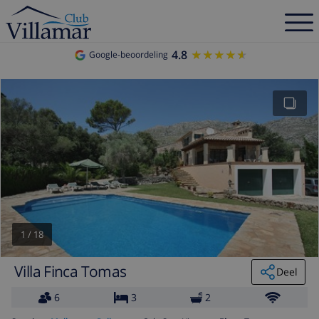
4.8
★★★★★
★★★★★
Google-beoordeling
1
/
18
Villa Finca Tomas
Deel
6
3
2