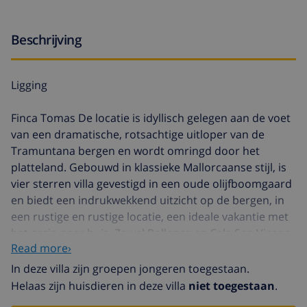
Beschrijving
Ligging
Finca Tomas De locatie is idyllisch gelegen aan de voet
van een dramatische, rotsachtige uitloper van de
Tramuntana bergen en wordt omringd door het
platteland. Gebouwd in klassieke Mallorcaanse stijl, is
vier sterren villa gevestigd in een oude olijfboomgaard
en biedt een indrukwekkend uitzicht op de bergen, in
een rustige en rustige locatie, een ideale vakantie met
het gezin naar huis. Zowel Pollenca en Cala San Vicenc
Read more›
liggen op slechts vijf minuten met de auto. Cala Sant
Vicenc heeft twee prachtige baaien en enkele mooie
In deze villa zijn groepen jongeren toegestaan.
restaurants aan het strand waardoor dit een ideale
Helaas zijn huisdieren in deze villa
niet toegestaan
.
keuze voor gezinnen.