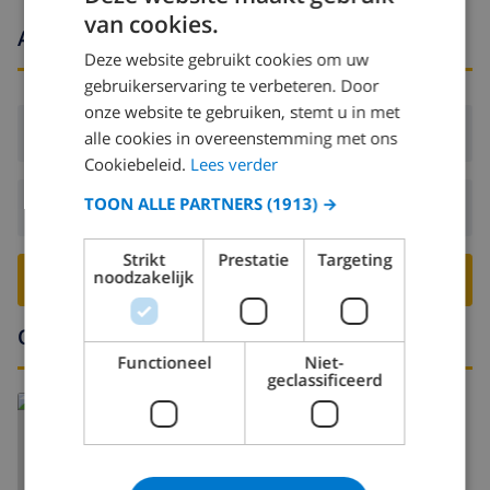
van cookies.
Aankomst- en vertrektijden
• Water Park 16.1km
Deze website gebruikt cookies om uw
gebruikerservaring te verbeteren. Door
Extra kosten te betalen bij aankomst (indien nodig):
onze website te gebruiken, stemt u in met
Aankomst:
Vanaf 15:00 voor 00:00
alle cookies in overeenstemming met ons
Baby Carrier-€ 28,00 per week
Cookiebeleid.
Lees verder
TOON ALLE PARTNERS
(1913) →
Strand / zwembad handdoeken-€ 10,00 per persoon
Vertrek:
Voor: 10:00
-Bed € 63,00 per week
Strikt
Prestatie
Targeting
noodzakelijk
BOEK DEZE VILLA ›
Cot-€ 42,00 per week
Omgeving
Functioneel
Niet-
Fans-€ 28,00 per week
geclassificeerd
Belemmeren (01-04 personen) € -75,00 per week
Belemmeren (05-08 personen) € -85,00 per week