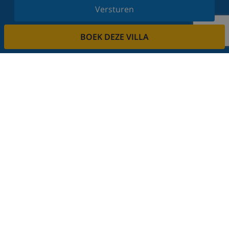
Versturen
Schrijf u in voor onze nieuwsbrief en blijf op de
BOEK DEZE VILLA
hoogte van de laatste nieuwtjes en aanbiedingen.
Wij respecteren uw privacy.
Verhuur uw vakantiehuis
Wilt u uw villa via ons verhuren?
Lees meer