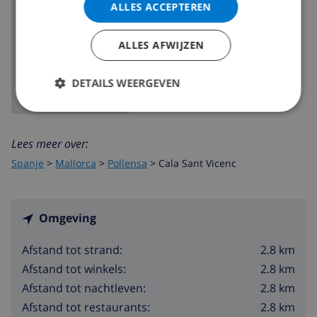
ALLES ACCEPTEREN
Belemmeren (09-12 personen) -125,00 € per week
TOON KAART
ALLES AFWIJZEN
Belemmeren (12+ personen) -145,00 € per week
DETAILS WEERGEVEN
Kinderstoel-€ 42,00 per week
Traphekje-€ 21,00 per week
Lees meer over:
Rolstoel € 35,00 per week
Spanje
>
Mallorca
>
Pollensa
>
Cala Sant Vicenc
Omgeving
2.8 km
Afstand tot strand:
2.8 km
Afstand tot winkels:
2.8 km
Afstand tot nachtleven:
2.8 km
Afstand tot restaurants: