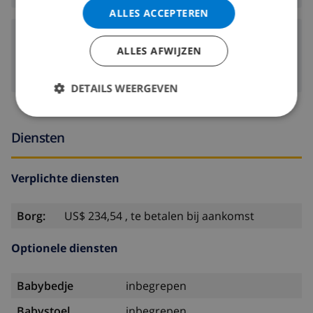
ALLES ACCEPTEREN
Luchthavens:
ALLES AFWIJZEN
55 km
PALMA DE MALLORCA:
DETAILS WEERGEVEN
Diensten
Verplichte diensten
Borg:
US$ 234,54 , te betalen bij aankomst
Optionele diensten
Babybedje
inbegrepen
Babystoel
inbegrepen