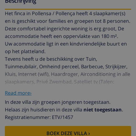
Beschrijving
Het finca in Pollensa / Pollença heeft 4 slaapkamer(s)
en is geschikt voor families en groepen tot 8 personen.
Deze comfortabel ingerichte woning is erg groot, De
accommodatie heeft een oppervlakte van 180 m².
Uw acommodatie ligt in een kindvriendelijke buurt en
op het platteland.
Tevens heeft u de beschikking over Tuin,
Tuinmeubilair, Omheind perceel, Barbecue, Strijkijzer,
Kluis, Internet (wifi), Haardroger, Airconditioning in alle
slaapkamers, Privé Zwembad, Satelliet tv (Talen:
Engels, Duits), Radio.
Read more›
De aparte keuken, met gasfornuis, is uitgerust met
In deze villa zijn groepen jongeren toegestaan.
koelkast, magnetron, oven, vriezer, wasmachine,
Helaas zijn huisdieren in deze villa
niet toegestaan
.
vaatwasmachine, servies/bestek, keukengerei,
Registratienummer: ETV/1457
koffiezetapparaat, frituurpan, broodrooster en
waterkoker.
BOEK DEZE VILLA ›