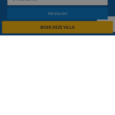
Versturen
Schrijf u in voor onze nieuwsbrief en blijf op de
BOEK DEZE VILLA
hoogte van de laatste nieuwtjes en aanbiedingen.
Wij respecteren uw privacy.
Verhuur uw vakantiehuis
Wilt u uw villa via ons verhuren?
Lees meer