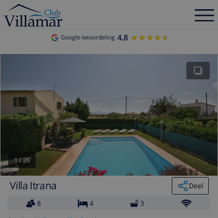
4.8
★★★★★
★★★★★
Google-beoordeling
1
/
26
Villa Itrana
Deel
8
4
3