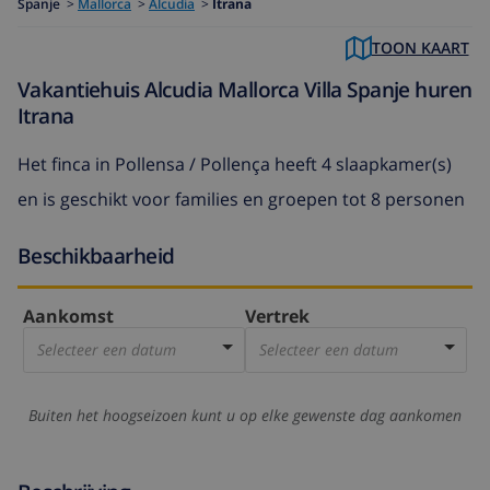
Spanje
>
Mallorca
>
Alcudia
>
Itrana
TOON KAART
Vakantiehuis Alcudia Mallorca Villa Spanje huren
Itrana
Het
finca in Pollensa / Pollença
heeft 4 slaapkamer(s)
en is geschikt voor families en groepen tot 8 personen
Beschikbaarheid
Aankomst
Vertrek
Selecteer een datum
Selecteer een datum
Buiten het hoogseizoen kunt u op elke gewenste dag aankomen