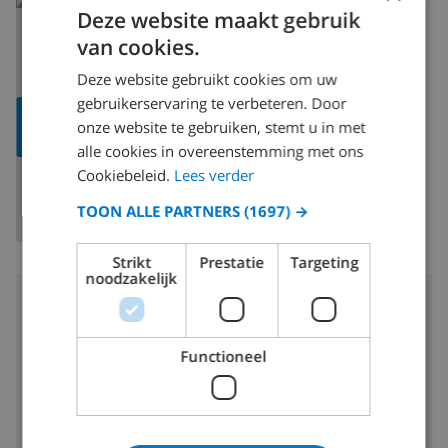
Lees meer over:
Deze website maakt gebruik
Spanje
>
Mallorca
>
Alcudia
van cookies.
Deze website gebruikt cookies om uw
gebruikerservaring te verbeteren. Door
TOON
onze website te gebruiken, stemt u in met
KAART
alle cookies in overeenstemming met ons
Cookiebeleid.
Lees verder
TOON ALLE PARTNERS
(1697) →
Strikt
Prestatie
Targeting
noodzakelijk
Omgeving
3 km
Afstand tot strand:
Functioneel
4 km
Afstand tot winkels:
4 km
Afstand tot nachtleven:
4 km
Afstand tot restaurants: