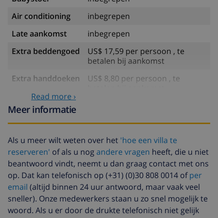
Air conditioning
inbegrepen
Late aankomst
inbegrepen
Extra beddengoed
US$ 17,59 per persoon , te
betalen bij aankomst
Extra handdoeken
US$ 8,80 per persoon , te
betalen bij aankomst
Read more ›
Late checkout
US$ 113,75
Meer informatie
Extra
gebaseerd op energie verbruik
schoonmaak
(US$ 52,77/HOUR)
Als u meer wilt weten over het
'hoe een villa te
Annuleringsfonds:
4.80% van het totale bedrag
reserveren'
of als u nog
andere vragen
heeft, die u niet
beantwoord vindt, neemt u dan graag contact met ons
op. Dat kan telefonisch op (+31) (0)30 808 0014 of
per
email
(altijd binnen 24 uur antwoord, maar vaak veel
sneller). Onze medewerkers staan u zo snel mogelijk te
woord. Als u er door de drukte telefonisch niet gelijk