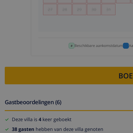
27
28
29
30
31
Beschikbare aankomstdatum
Aa
BOE
Gastbeoordelingen (6)
Deze villa is
4
keer geboekt
38 gasten
hebben van deze villa genoten