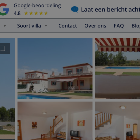
Google-beoordeling
Laat een bericht ach
4.8
★★★★★
★★★★★
Soort villa
Contact
Over ons
FAQ
Bl