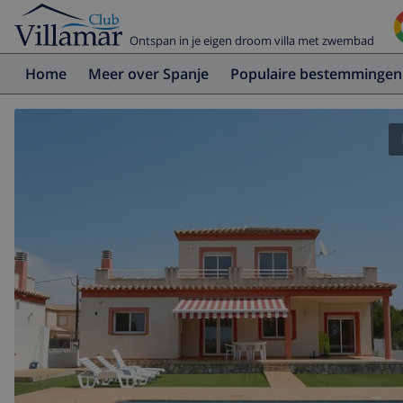
Ontspan in je eigen droom villa met zwembad
Home
Meer over Spanje
Populaire bestemmingen