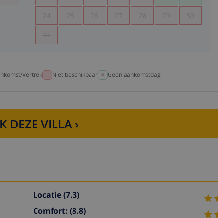
24
25
26
27
28
29
30
31
nkomst/Vertrek
Niet beschikbaar
Geen aankomstdag
K DEZE VILLA ›
Locatie
(7.3)
Comfort:
(8.8)