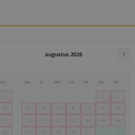
augustus 2026
ZO.
MA.
DI.
WO.
DO.
VR.
ZA.
ZO.
5
1
2
12
3
4
5
6
7
8
9
19
10
11
12
13
14
15
16
26
17
18
19
20
21
22
23