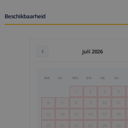
Beschikbaarheid
juli 2026
MA.
DI.
WO.
DO.
VR.
ZA.
1
2
3
4
6
7
8
9
10
11
13
14
15
16
17
18
20
21
22
23
24
25