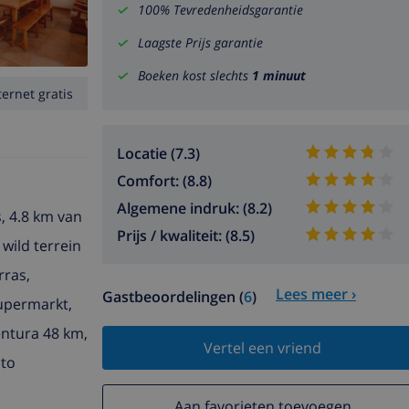
100% Tevredenheidsgarantie
Laagste Prijs garantie
Boeken kost slechts
1 minuut
ternet gratis
Locatie (7.3)
Comfort: (8.8)
Algemene indruk: (8.2)
s, 4.8 km van
Prijs / kwaliteit: (8.5)
 wild terrein
rras,
Lees meer ›
Gastbeoordelingen (
6
)
upermarkt,
entura 48 km,
Vertel een vriend
uto
Aan favorieten toevoegen