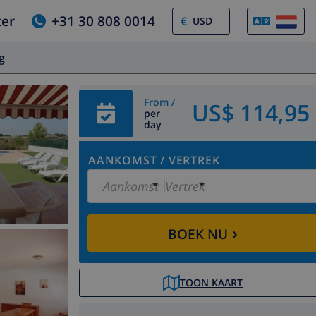
ter
+31 30 808 0014
€
og
From /
US$ 114,95
per
day
AANKOMST
/
VERTREK
Aankomst
Vertrek
›
BOEK NU
TOON KAART