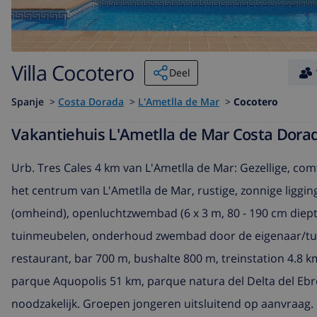
Villa Cocotero
Deel
Spanje
>
Costa Dorada
>
L'Ametlla de Mar
>
Cocotero
Vakantiehuis L'Ametlla de Mar Costa Dorad
Urb. Tres Cales 4 km van L'Ametlla de Mar: Gezellige, comf
het centrum van L'Ametlla de Mar, rustige, zonnige ligging
(omheind), openluchtzwembad (6 x 3 m, 80 - 190 cm diepte
tuinmeubelen, onderhoud zwembad door de eigenaar/tuin
restaurant, bar 700 m, bushalte 800 m, treinstation 4.8 k
parque Aquopolis 51 km, parque natura del Delta del Eb
noodzakelijk. Groepen jongeren uitsluitend op aanvraag.